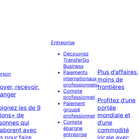
Entreprise
Découvrez
TransferGo
Business
Plus d’affaires,
Paiements
internationaux
moins de
professionnels
oyer, recevoir,
frontières
Compte
anger
professionnel
Profitez d’une
Paiement
oignez les de 9
portée
groupé
lions+ de
mondiale et
professionnel
sonnes qui
d’une
Compte
épargne
laborent avec
commodité
entreprise
s pour faire
locale avec