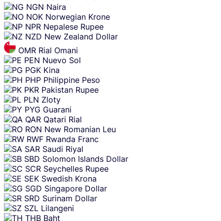
NGN
Naira
NOK
Norwegian Krone
NPR
Nepalese Rupee
NZD
New Zealand Dollar
OMR
Rial Omani
PEN
Nuevo Sol
PGK
Kina
PHP
Philippine Peso
PKR
Pakistan Rupee
PLN
Zloty
PYG
Guarani
QAR
Qatari Rial
RON
New Romanian Leu
RWF
Rwanda Franc
SAR
Saudi Riyal
SBD
Solomon Islands Dollar
SCR
Seychelles Rupee
SEK
Swedish Krona
SGD
Singapore Dollar
SRD
Surinam Dollar
SZL
Lilangeni
THB
Baht