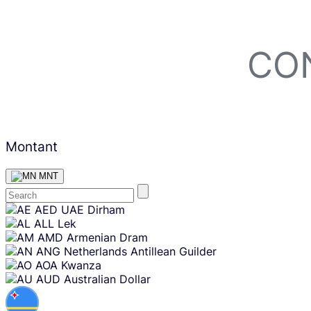
CON
Montant
MNT
Skip
AED
UAE Dirham
content
ALL
Lek
AMD
Armenian Dram
ANG
Netherlands Antillean Guilder
AOA
Kwanza
AUD
Australian Dollar