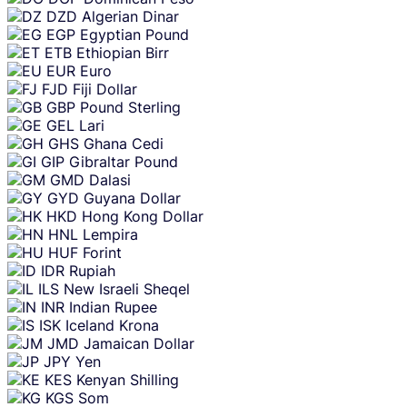
DZD
Algerian Dinar
EGP
Egyptian Pound
ETB
Ethiopian Birr
EUR
Euro
FJD
Fiji Dollar
GBP
Pound Sterling
GEL
Lari
GHS
Ghana Cedi
GIP
Gibraltar Pound
GMD
Dalasi
GYD
Guyana Dollar
HKD
Hong Kong Dollar
HNL
Lempira
HUF
Forint
IDR
Rupiah
ILS
New Israeli Sheqel
INR
Indian Rupee
ISK
Iceland Krona
JMD
Jamaican Dollar
JPY
Yen
KES
Kenyan Shilling
KGS
Som