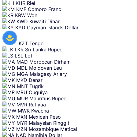
KHR
Riel
KMF
Comoro Franc
KRW
Won
KWD
Kuwaiti Dinar
KYD
Cayman Islands Dollar
KZT
Tenge
LKR
Sri Lanka Rupee
LSL
Loti
MAD
Moroccan Dirham
MDL
Moldovan Leu
MGA
Malagasy Ariary
MKD
Denar
MNT
Tugrik
MRU
Ouguiya
MUR
Mauritius Rupee
MVR
Rufiyaa
MWK
Kwacha
MXN
Mexican Peso
MYR
Malaysian Ringgit
MZN
Mozambique Metical
NAD
Namibia Dollar