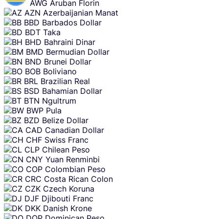
AWG
Aruban Florin
AZN
Azerbaijanian Manat
BBD
Barbados Dollar
BDT
Taka
BHD
Bahraini Dinar
BMD
Bermudian Dollar
BND
Brunei Dollar
BOB
Boliviano
BRL
Brazilian Real
BSD
Bahamian Dollar
BTN
Ngultrum
BWP
Pula
BZD
Belize Dollar
CAD
Canadian Dollar
CHF
Swiss Franc
CLP
Chilean Peso
CNY
Yuan Renminbi
COP
Colombian Peso
CRC
Costa Rican Colon
CZK
Czech Koruna
DJF
Djibouti Franc
DKK
Danish Krone
DOP
Dominican Peso