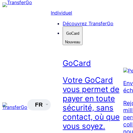
Skip
to
Individuel
content
Découvrez TransferGo
GoCard
Nouveau
GoCard
Votre GoCard
Env
vous permet de
éch
payer en toute
Rej
FR
sécurité, sans
mil
contact, où que
per
col
vous soyez.
nou