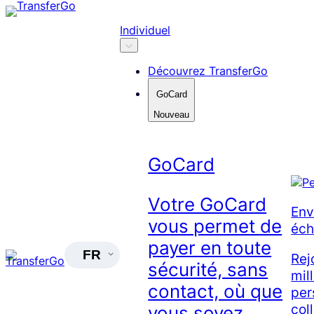
Skip
to
Individuel
content
Découvrez TransferGo
GoCard
Nouveau
GoCard
Votre GoCard
Env
vous permet de
éch
payer en toute
FR
Rej
sécurité, sans
mil
contact, où que
per
col
vous soyez.