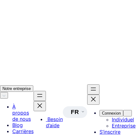
Notre entreprise
À
FR
propos
Connexion
de nous
Besoin
Individuel
Blog
d’aide
Entreprise
Carrières
S’inscrire