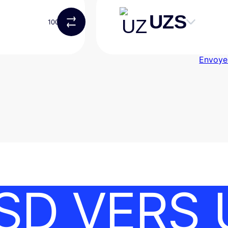
UZS
Skip
content
Envoye
SD VERS 