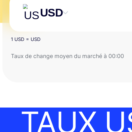
USD
Skip
content
1
USD
=
USD
Taux de change moyen du marché à
00:00
TAUX U