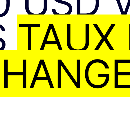
0 USD 
S
TAUX
CHANG