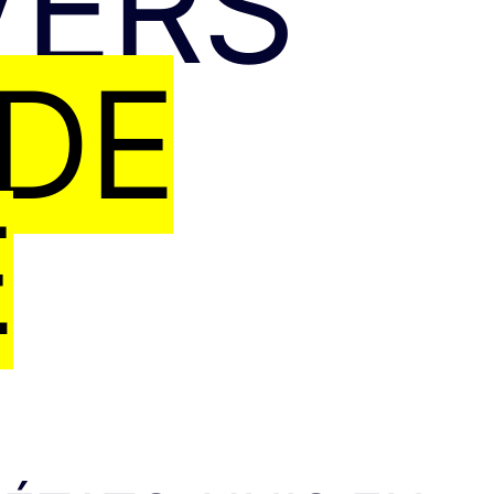
VERS
 DE
E