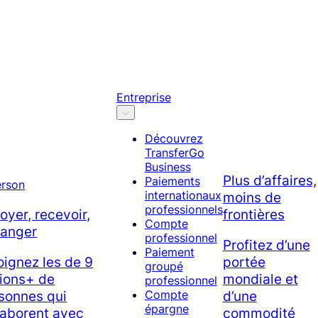
Entreprise
Découvrez
TransferGo
Business
Plus d’affaires,
Paiements
internationaux
moins de
professionnels
oyer, recevoir,
frontières
Compte
anger
professionnel
Profitez d’une
Paiement
oignez les de 9
portée
groupé
lions+ de
mondiale et
professionnel
sonnes qui
d’une
Compte
épargne
laborent avec
commodité