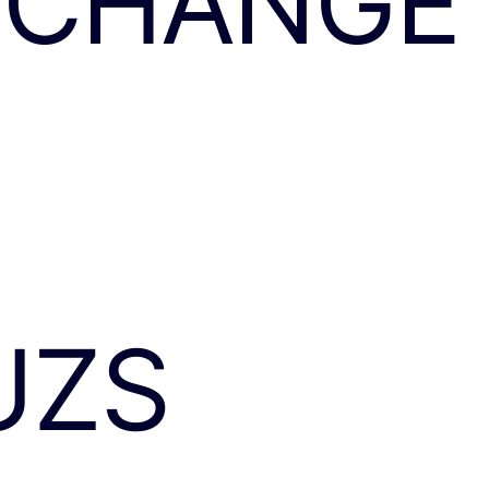
 CHANGE
UZS