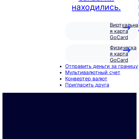
находились.
Виртуальна
я карта
GoCard
Физическа
я карта
GoCard
Отправить деньги за границу
Мультивалютный счет
Конвертер валют
Пригласить друга