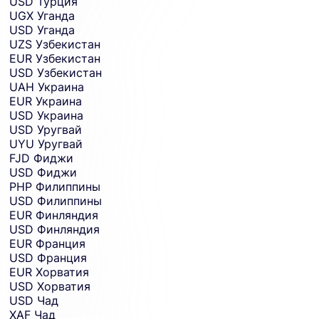
USD
Турция
UGX
Уганда
USD
Уганда
UZS
Узбекистан
EUR
Узбекистан
USD
Узбекистан
UAH
Украина
EUR
Украина
USD
Украина
USD
Уругвай
UYU
Уругвай
FJD
Фиджи
USD
Фиджи
PHP
Филиппины
USD
Филиппины
EUR
Финляндия
USD
Финляндия
EUR
Франция
USD
Франция
EUR
Хорватия
USD
Хорватия
USD
Чад
XAF
Чад