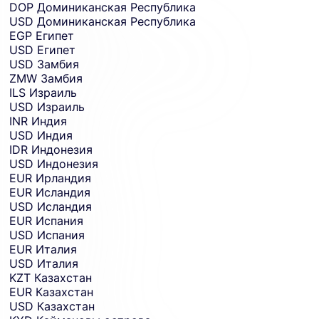
DOP
Доминиканская Республика
USD
Доминиканская Республика
EGP
Египет
USD
Египет
USD
Замбия
ZMW
Замбия
ILS
Израиль
USD
Израиль
INR
Индия
USD
Индия
IDR
Индонезия
USD
Индонезия
EUR
Ирландия
EUR
Исландия
USD
Исландия
EUR
Испания
USD
Испания
EUR
Италия
USD
Италия
KZT
Казахстан
EUR
Казахстан
USD
Казахстан