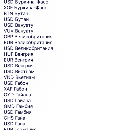
USD
Буркина-Фасо
XOF
Буркина-Фасо
BTN
Бутан
USD
Бутан
USD
Вануату
VUV
Вануату
GBP
Великобритания
EUR
Великобритания
USD
Великобритания
HUF
Венгрия
EUR
Венгрия
USD
Венгрия
USD
Вьетнам
VND
Вьетнам
USD
Габон
XAF
Габон
GYD
Гайана
USD
Гайана
GMD
Гамбия
USD
Гамбия
GHS
Гана
USD
Гана
EUR
Германия