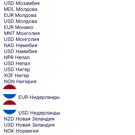
USD
Мозамбик
MDL
Молдова
EUR
Молдова
USD
Молдова
EUR
Монако
MNT
Монголия
USD
Монголия
NAD
Намибия
USD
Намибия
NPR
Непал
USD
Непал
USD
Нигер
XOF
Нигер
NGN
Нигерия
EUR
Нидерланды
USD
Нидерланды
NZD
Новая Зеландия
USD
Новая Зеландия
NOK
Норвегия