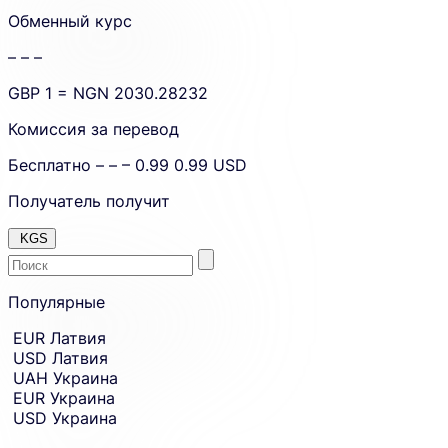
amount.
Обменный курс
– – –
GBP
1 =
NGN
2030.28232
Комиссия за перевод
Бесплатно
– – –
0.99
0.99
USD
Получатель получит
KGS
Enter
Skip
to
Популярные
the
amount
country
Skip
EUR
Латвия
country
or
USD
Латвия
and
currency
currency
UAH
Украина
you
selection
EUR
Украина
and
want
USD
Украина
move
to
to
receive
receiving