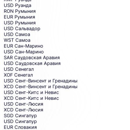
USD
Руанда
RON
Румыния
EUR
Румыния
USD
Румыния
USD
Сальвадор
USD
Самоа
WST
Самоа
EUR
Сан-Марино
USD
Сан-Марино
SAR
Саудовская Аравия
USD
Саудовская Аравия
USD
Сенегал
XOF
Сенегал
USD
Сент-Винсент и Гренадины
XCD
Сент-Винсент и Гренадины
USD
Сент-Китс и Невис
XCD
Сент-Китс и Невис
USD
Сент-Люсия
XCD
Сент-Люсия
SGD
Сингапур
USD
Сингапур
EUR
Словакия