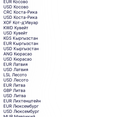
EUR
Косово
USD
Косово
CRC
Коста-Рика
USD
Коста-Рика
XOF
Кот-д'Ивуар
KWD
Кувейт
USD
Кувейт
KGS
Кыргызстан
EUR
Кыргызстан
USD
Кыргызстан
ANG
Кюрасао
USD
Кюрасао
EUR
Латвия
USD
Латвия
LSL
Лесото
USD
Лесото
EUR
Литва
GBP
Литва
USD
Литва
EUR
Лихтенштейн
EUR
Люксембург
USD
Люксембург
MUR
Маврикий