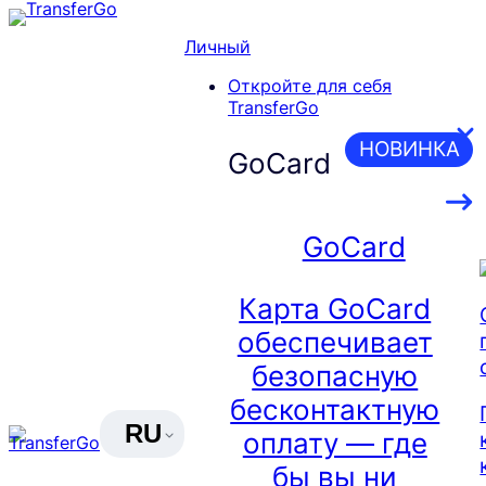
Skip
to
Личный
content
Откройте для себя
TransferGo
НОВИНКА
GoCard
GoCard
Карта GoCard
обеспечивает
безопасную
бесконтактную
RU
оплату — где
бы вы ни