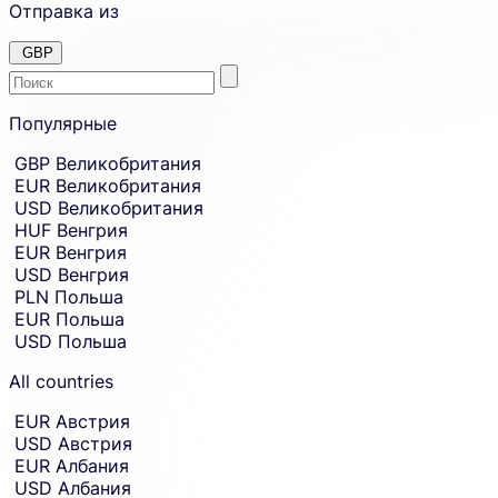
Отправка из
GBP
Enter
Skip
to
Популярные
the
amount
country
Skip
GBP
Великобритания
country
or
EUR
Великобритания
and
currency
currency
USD
Великобритания
you
selection
HUF
Венгрия
and
want
EUR
Венгрия
move
to
to
USD
Венгрия
send
sending
PLN
Польша
amount
money
EUR
Польша
entry.
from.
USD
Польша
All countries
EUR
Австрия
USD
Австрия
EUR
Албания
USD
Албания