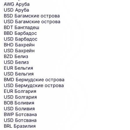
AWG
Аруба
USD
Аруба
BSD
Багамские острова
USD
Багамские острова
BDT
Бангладеш
BBD
Барбадос
USD
Барбадос
BHD
Бахрейн
USD
Бахрейн
BZD
Белиз
USD
Белиз
EUR
Бельгия
USD
Бельгия
BMD
Бермудские острова
USD
Бермудские острова
EUR
Болгария
USD
Болгария
BOB
Боливия
USD
Боливия
BWP
Ботсвана
USD
Ботсвана
BRL
Бразилия