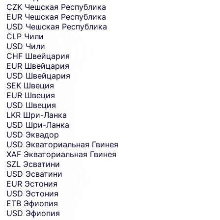
CZK
Чешская Республика
EUR
Чешская Республика
USD
Чешская Республика
CLP
Чили
USD
Чили
CHF
Швейцария
EUR
Швейцария
USD
Швейцария
SEK
Швеция
EUR
Швеция
USD
Швеция
LKR
Шри-Ланка
USD
Шри-Ланка
USD
Эквадор
USD
Экваториальная Гвинея
XAF
Экваториальная Гвинея
SZL
Эсватини
USD
Эсватини
EUR
Эстония
USD
Эстония
ETB
Эфиопия
USD
Эфиопия