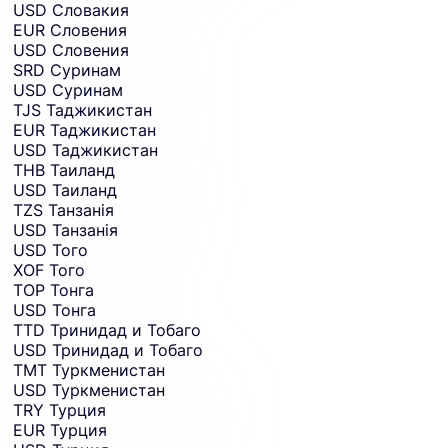
USD
Словакия
EUR
Словения
USD
Словения
SRD
Суринам
USD
Суринам
TJS
Таджикистан
EUR
Таджикистан
USD
Таджикистан
THB
Таиланд
USD
Таиланд
TZS
Танзанія
USD
Танзанія
USD
Того
XOF
Того
TOP
Тонга
USD
Тонга
TTD
Тринидад и Тобаго
USD
Тринидад и Тобаго
TMT
Туркменистан
USD
Туркменистан
TRY
Турция
EUR
Турция