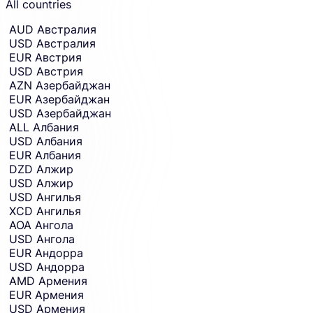
All countries
amount
money
entry.
in.
AUD
Австралия
USD
Австралия
EUR
Австрия
USD
Австрия
AZN
Азербайджан
EUR
Азербайджан
USD
Азербайджан
ALL
Албания
USD
Албания
EUR
Албания
DZD
Алжир
USD
Алжир
USD
Ангилья
XCD
Ангилья
AOA
Ангола
USD
Ангола
EUR
Андорра
USD
Андорра
AMD
Армения
EUR
Армения
USD
Армения