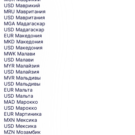
USD
Маврикий
MRU
Мавритания
USD
Мавритания
MGA
Мадагаскар
USD
Мадагаскар
EUR
Македония
MKD
Македония
USD
Македония
MWK
Малави
USD
Малави
MYR
Малайзия
USD
Малайзия
MVR
Мальдивы
USD
Мальдивы
EUR
Мальта
USD
Мальта
MAD
Марокко
USD
Марокко
EUR
Мартиника
MXN
Мексика
USD
Мексика
MZN
Мозамбик