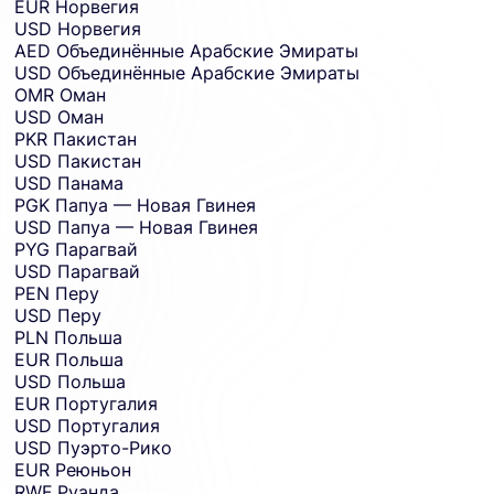
EUR
Норвегия
USD
Норвегия
AED
Объединённые Арабские Эмираты
USD
Объединённые Арабские Эмираты
OMR
Оман
USD
Оман
PKR
Пакистан
USD
Пакистан
USD
Панама
PGK
Папуа — Новая Гвинея
USD
Папуа — Новая Гвинея
PYG
Парагвай
USD
Парагвай
PEN
Перу
USD
Перу
PLN
Польша
EUR
Польша
USD
Польша
EUR
Португалия
USD
Португалия
USD
Пуэрто-Рико
EUR
Реюньон
RWF
Руанда