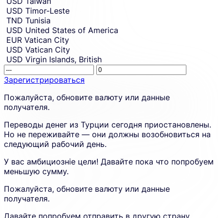
USD
Taiwan
USD
Timor-Leste
TND
Tunisia
USD
United States of America
EUR
Vatican City
USD
Vatican City
USD
Virgin Islands, British
Receivin
This
amount.
amount
Зарегистрироваться
placehol
Sign
Пожалуйста, обновите валюту или данные
is
up
получателя.
shown
to
due
create
Переводы денег из Турции сегодня приостановлены.
to
an
Но не переживайте — они должны возобновиться на
an
account
следующий рабочий день.
error
and
in
proceed
У вас амбициозніе цели! Давайте пока что попробуем
the
in
меньшую сумму.
calculato
a
new
Пожалуйста, обновите валюту или данные
tab.
получателя.
Давайте попробуем отправить в другую страну.