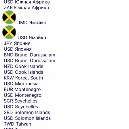
USD
Южная Африка
ZAR
Южная Африка
JMD
Ямайка
USD
Ямайка
JPY
Япония
USD
Япония
BND
Brunei Darussalam
USD
Brunei Darussalam
NZD
Cook Islands
USD
Cook Islands
KRW
Korea, South
USD
Micronesia
EUR
Montenegro
USD
Montenegro
SCR
Seychelles
USD
Seychelles
SBD
Solomon Islands
USD
Solomon Islands
TWD
Taiwan