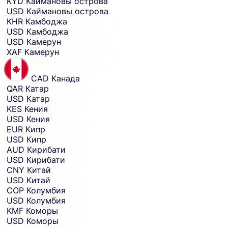
KYD
Каймановы острова
USD
Каймановы острова
KHR
Камбоджа
USD
Камбоджа
USD
Камерун
XAF
Камерун
CAD
Канада
QAR
Катар
USD
Катар
KES
Кения
USD
Кения
EUR
Кипр
USD
Кипр
AUD
Кирибати
USD
Кирибати
CNY
Китай
USD
Китай
COP
Колумбия
USD
Колумбия
KMF
Коморы
USD
Коморы