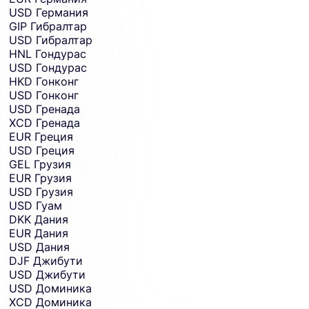
USD
Германия
GIP
Гибралтар
USD
Гибралтар
HNL
Гондурас
USD
Гондурас
HKD
Гонконг
USD
Гонконг
USD
Гренада
XCD
Гренада
EUR
Греция
USD
Греция
GEL
Грузия
EUR
Грузия
USD
Грузия
USD
Гуам
DKK
Дания
EUR
Дания
USD
Дания
DJF
Джибути
USD
Джибути
USD
Доминика
XCD
Доминика