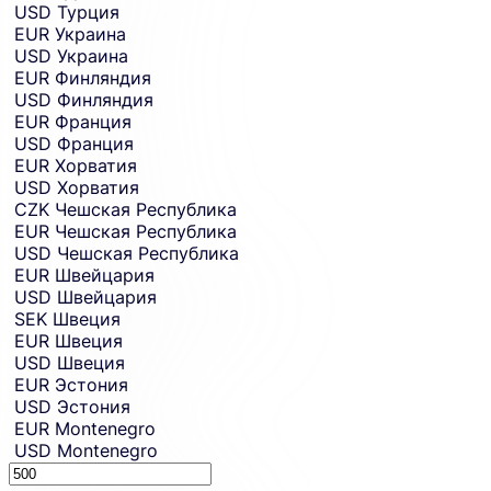
USD
Турция
EUR
Украина
USD
Украина
EUR
Финляндия
USD
Финляндия
EUR
Франция
USD
Франция
EUR
Хорватия
USD
Хорватия
CZK
Чешская Республика
EUR
Чешская Республика
USD
Чешская Республика
EUR
Швейцария
USD
Швейцария
SEK
Швеция
EUR
Швеция
USD
Швеция
EUR
Эстония
USD
Эстония
EUR
Montenegro
USD
Montenegro
Sending