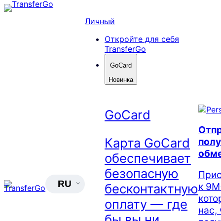
Skip
to
Личный
content
Откройте для себя
TransferGo
GoCard
Новинка
GoCard
Отпр
Карта GoCard
полу
обм
обеспечивает
безопасную
Прис
RU
к 9М
бесконтактную
кото
оплату — где
нас,
бы вы ни