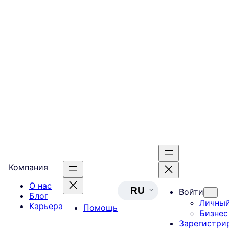
Компания
О нас
RU
Войти
Блог
Личны
Карьера
Помощь
Бизнес
Зарегистри