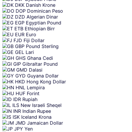
DKK
Danish Krone
DOP
Dominican Peso
DZD
Algerian Dinar
EGP
Egyptian Pound
ETB
Ethiopian Birr
EUR
Euro
FJD
Fiji Dollar
GBP
Pound Sterling
GEL
Lari
GHS
Ghana Cedi
GIP
Gibraltar Pound
GMD
Dalasi
GYD
Guyana Dollar
HKD
Hong Kong Dollar
HNL
Lempira
HUF
Forint
IDR
Rupiah
ILS
New Israeli Sheqel
INR
Indian Rupee
ISK
Iceland Krona
JMD
Jamaican Dollar
JPY
Yen