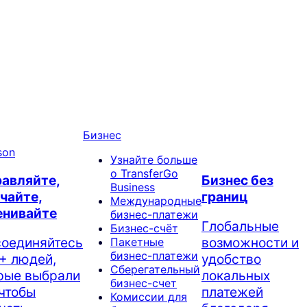
Бизнес
Узнайте больше
о TransferGo
авляйте,
Бизнес без
Business
чайте,
границ
Международные
енивайте
бизнес-платежи
Глобальные
Бизнес-счёт
оединяйтесь
возможности и
Пакетные
бизнес-платежи
+ людей,
удобство
Сберегательный
рые выбрали
локальных
бизнес-счет
 чтобы
платежей
Комиссии для