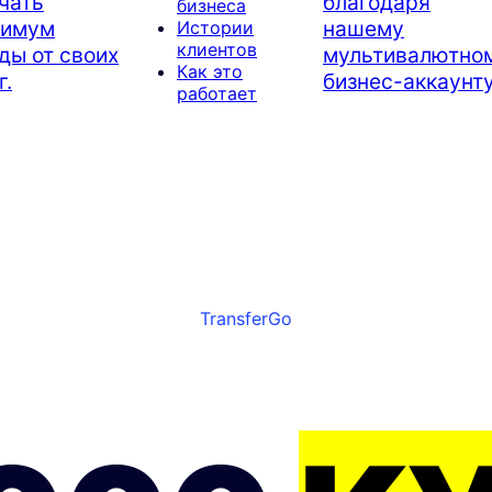
чать
благодаря
бизнеса
симум
нашему
Истории
клиентов
ды от своих
мультивалютно
Как это
г.
бизнес-аккаунту
работает
TransferGo