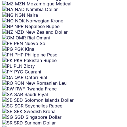
MZN
Mozambique Metical
NAD
Namibia Dollar
NGN
Naira
NOK
Norwegian Krone
NPR
Nepalese Rupee
NZD
New Zealand Dollar
OMR
Rial Omani
PEN
Nuevo Sol
PGK
Kina
PHP
Philippine Peso
PKR
Pakistan Rupee
PLN
Zloty
PYG
Guarani
QAR
Qatari Rial
RON
New Romanian Leu
RWF
Rwanda Franc
SAR
Saudi Riyal
SBD
Solomon Islands Dollar
SCR
Seychelles Rupee
SEK
Swedish Krona
SGD
Singapore Dollar
SRD
Surinam Dollar