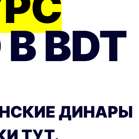
УРС
 В BDT
ЙНСКИЕ ДИНАРЫ
И ТУТ.