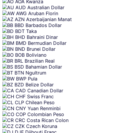
AOA
Kwanza
AUD
Australian Dollar
AWG
Aruban Florin
AZN
Azerbaijanian Manat
BBD
Barbados Dollar
BDT
Taka
BHD
Bahraini Dinar
BMD
Bermudian Dollar
BND
Brunei Dollar
BOB
Boliviano
BRL
Brazilian Real
BSD
Bahamian Dollar
BTN
Ngultrum
BWP
Pula
BZD
Belize Dollar
CAD
Canadian Dollar
CHF
Swiss Franc
CLP
Chilean Peso
CNY
Yuan Renminbi
COP
Colombian Peso
CRC
Costa Rican Colon
CZK
Czech Koruna
DJF
Djibouti Franc