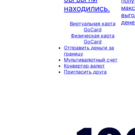
полу
находились.
мак
выго
дене
Виртуальная карта
GoCard
Физическая карта
GoCard
Отправить деньги за
границу
Мультивалютный счет
Конвертер валют
Пригласить друга