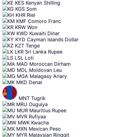
KES
Kenyan Shilling
KGS
Som
KHR
Riel
KMF
Comoro Franc
KRW
Won
KWD
Kuwaiti Dinar
KYD
Cayman Islands Dollar
KZT
Tenge
LKR
Sri Lanka Rupee
LSL
Loti
MAD
Moroccan Dirham
MDL
Moldovan Leu
MGA
Malagasy Ariary
MKD
Denar
MNT
Tugrik
MRU
Ouguiya
MUR
Mauritius Rupee
MVR
Rufiyaa
MWK
Kwacha
MXN
Mexican Peso
MYR
Malaysian Ringgit