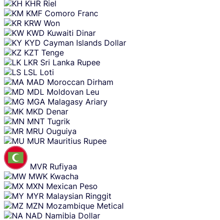
KHR
Riel
KMF
Comoro Franc
KRW
Won
KWD
Kuwaiti Dinar
KYD
Cayman Islands Dollar
KZT
Tenge
LKR
Sri Lanka Rupee
LSL
Loti
MAD
Moroccan Dirham
MDL
Moldovan Leu
MGA
Malagasy Ariary
MKD
Denar
MNT
Tugrik
MRU
Ouguiya
MUR
Mauritius Rupee
MVR
Rufiyaa
MWK
Kwacha
MXN
Mexican Peso
MYR
Malaysian Ringgit
MZN
Mozambique Metical
NAD
Namibia Dollar