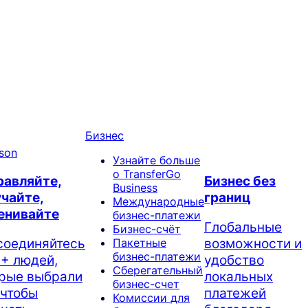
Бизнес
Узнайте больше
о TransferGo
равляйте,
Бизнес без
Business
чайте,
границ
Международные
енивайте
бизнес-платежи
Глобальные
Бизнес-счёт
соединяйтесь
возможности и
Пакетные
бизнес-платежи
+ людей,
удобство
Сберегательный
орые выбрали
локальных
бизнес-счет
 чтобы
платежей
Комиссии для