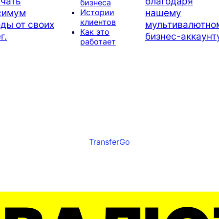
чать
благодаря
бизнеса
симум
нашему
Истории
клиентов
ды от своих
мультивалютно
Как это
г.
бизнес-аккаунту
работает
TransferGo