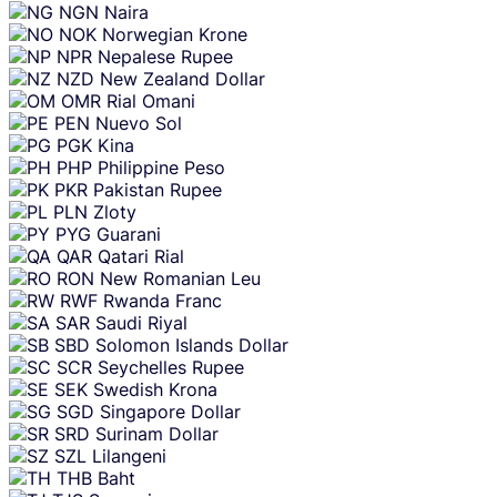
NGN
Naira
NOK
Norwegian Krone
NPR
Nepalese Rupee
NZD
New Zealand Dollar
OMR
Rial Omani
PEN
Nuevo Sol
PGK
Kina
PHP
Philippine Peso
PKR
Pakistan Rupee
PLN
Zloty
PYG
Guarani
QAR
Qatari Rial
RON
New Romanian Leu
RWF
Rwanda Franc
SAR
Saudi Riyal
SBD
Solomon Islands Dollar
SCR
Seychelles Rupee
SEK
Swedish Krona
SGD
Singapore Dollar
SRD
Surinam Dollar
SZL
Lilangeni
THB
Baht