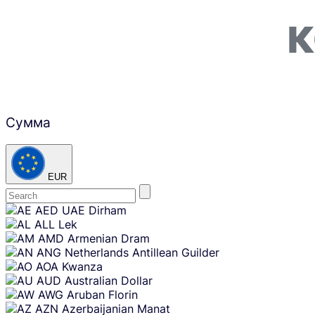
К
Сумма
EUR
Skip
AED
UAE Dirham
content
ALL
Lek
AMD
Armenian Dram
ANG
Netherlands Antillean Guilder
AOA
Kwanza
AUD
Australian Dollar
AWG
Aruban Florin
AZN
Azerbaijanian Manat