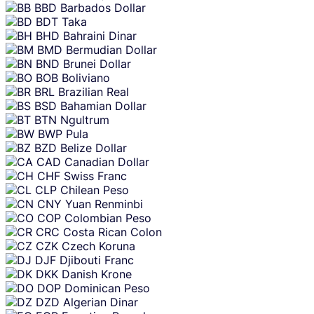
BBD
Barbados Dollar
BDT
Taka
BHD
Bahraini Dinar
BMD
Bermudian Dollar
BND
Brunei Dollar
BOB
Boliviano
BRL
Brazilian Real
BSD
Bahamian Dollar
BTN
Ngultrum
BWP
Pula
BZD
Belize Dollar
CAD
Canadian Dollar
CHF
Swiss Franc
CLP
Chilean Peso
CNY
Yuan Renminbi
COP
Colombian Peso
CRC
Costa Rican Colon
CZK
Czech Koruna
DJF
Djibouti Franc
DKK
Danish Krone
DOP
Dominican Peso
DZD
Algerian Dinar