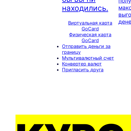
полу
находились.
мак
выго
дене
Виртуальная карта
GoCard
Физическая карта
GoCard
Отправить деньги за
границу
Мультивалютный счет
Конвертер валют
Пригласить друга