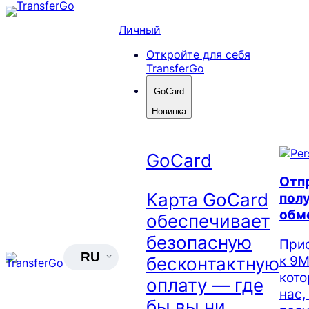
Skip
to
Личный
content
Откройте для себя
TransferGo
GoCard
Новинка
GoCard
Отп
Карта GoCard
полу
обм
обеспечивает
безопасную
При
RU
к 9М
бесконтактную
кот
оплату — где
нас,
бы вы ни