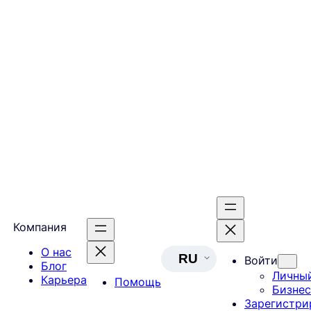
Компания
О нас
RU
Войти
Блог
Личны
Карьера
Помощь
Бизнес
Зарегистри