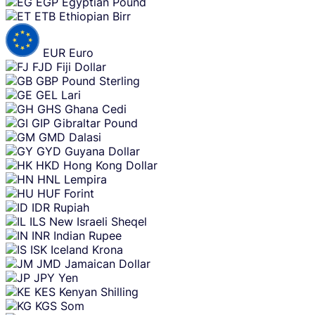
EGP
Egyptian Pound
ETB
Ethiopian Birr
EUR
Euro
FJD
Fiji Dollar
GBP
Pound Sterling
GEL
Lari
GHS
Ghana Cedi
GIP
Gibraltar Pound
GMD
Dalasi
GYD
Guyana Dollar
HKD
Hong Kong Dollar
HNL
Lempira
HUF
Forint
IDR
Rupiah
ILS
New Israeli Sheqel
INR
Indian Rupee
ISK
Iceland Krona
JMD
Jamaican Dollar
JPY
Yen
KES
Kenyan Shilling
KGS
Som