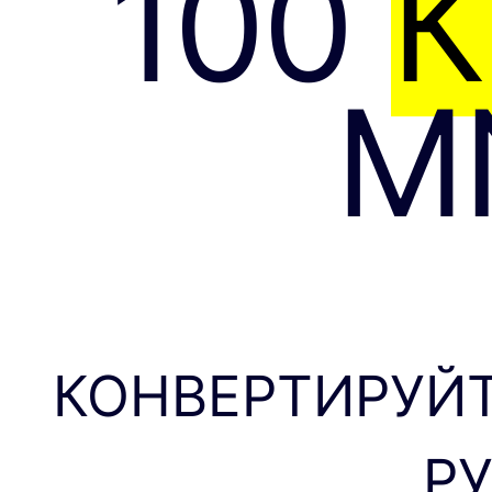
100
К
M
КОНВЕРТИРУЙТ
Р