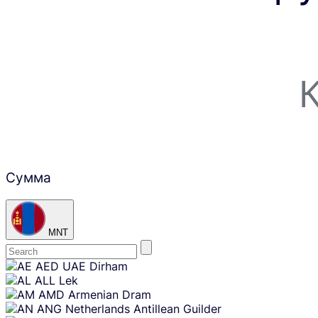
Сумма
MNT
Skip
AED
UAE Dirham
content
ALL
Lek
AMD
Armenian Dram
ANG
Netherlands Antillean Guilder