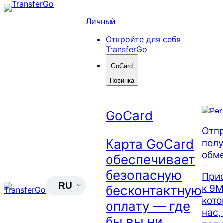
Skip
to
Личный
content
Откройте для себя
TransferGo
GoCard
Новинка
GoCard
Отпр
Карта GoCard
полу
обм
обеспечивает
безопасную
При
RU
к 9М
бесконтактную
кот
оплату — где
нас,
бы вы ни