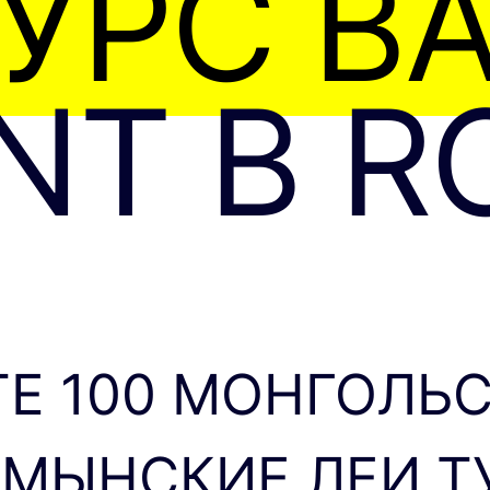
УРС В
NT В R
Е 100 МОНГОЛЬС
УМЫНСКИЕ ЛЕИ ТУ