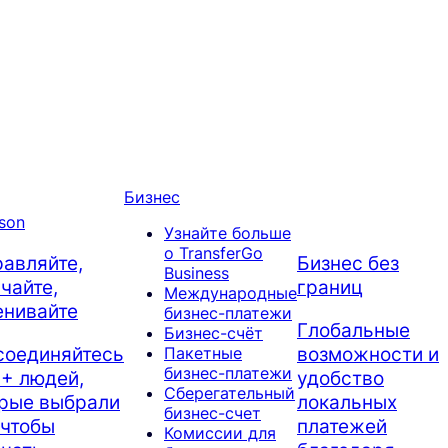
Бизнес
Узнайте больше
о TransferGo
авляйте,
Бизнес без
Business
чайте,
границ
Международные
енивайте
бизнес-платежи
Глобальные
Бизнес-счёт
соединяйтесь
возможности и
Пакетные
бизнес-платежи
+ людей,
удобство
Сберегательный
орые выбрали
локальных
бизнес-счет
 чтобы
платежей
Комиссии для