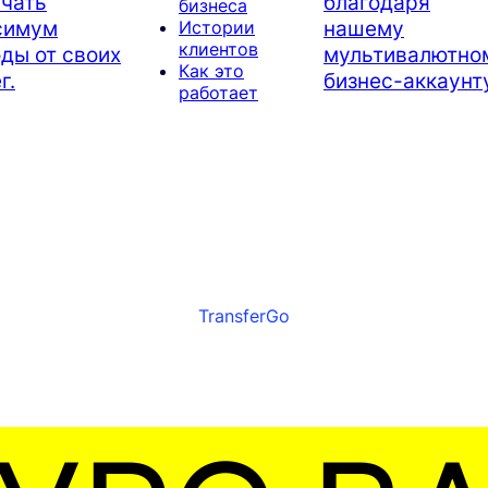
чать
благодаря
бизнеса
симум
нашему
Истории
клиентов
ды от своих
мультивалютно
Как это
г.
бизнес-аккаунту
работает
TransferGo