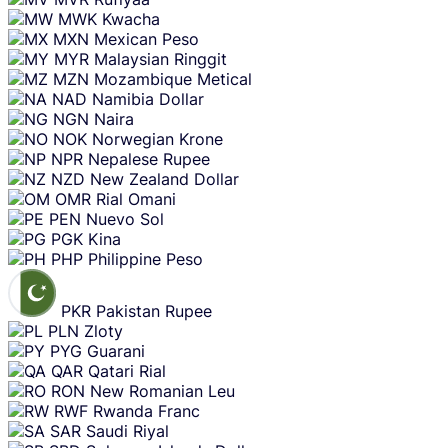
MWK
Kwacha
MXN
Mexican Peso
MYR
Malaysian Ringgit
MZN
Mozambique Metical
NAD
Namibia Dollar
NGN
Naira
NOK
Norwegian Krone
NPR
Nepalese Rupee
NZD
New Zealand Dollar
OMR
Rial Omani
PEN
Nuevo Sol
PGK
Kina
PHP
Philippine Peso
PKR
Pakistan Rupee
PLN
Zloty
PYG
Guarani
QAR
Qatari Rial
RON
New Romanian Leu
RWF
Rwanda Franc
SAR
Saudi Riyal