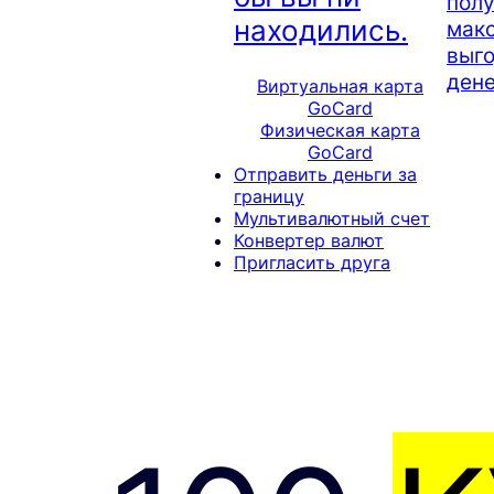
полу
находились.
мак
выго
дене
Виртуальная карта
GoCard
Физическая карта
GoCard
Отправить деньги за
границу
Мультивалютный счет
Конвертер валют
Пригласить друга