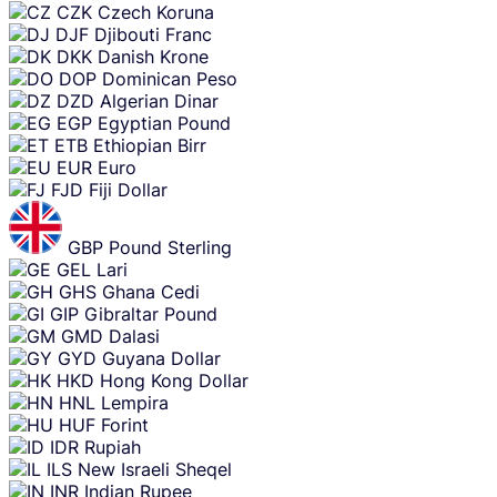
CZK
Czech Koruna
DJF
Djibouti Franc
DKK
Danish Krone
DOP
Dominican Peso
DZD
Algerian Dinar
EGP
Egyptian Pound
ETB
Ethiopian Birr
EUR
Euro
FJD
Fiji Dollar
GBP
Pound Sterling
GEL
Lari
GHS
Ghana Cedi
GIP
Gibraltar Pound
GMD
Dalasi
GYD
Guyana Dollar
HKD
Hong Kong Dollar
HNL
Lempira
HUF
Forint
IDR
Rupiah
ILS
New Israeli Sheqel
INR
Indian Rupee