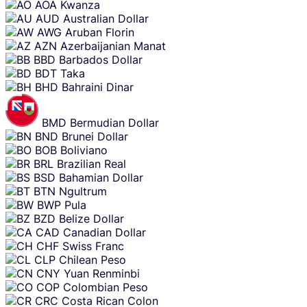
AOA
Kwanza
AUD
Australian Dollar
AWG
Aruban Florin
AZN
Azerbaijanian Manat
BBD
Barbados Dollar
BDT
Taka
BHD
Bahraini Dinar
BMD
Bermudian Dollar
BND
Brunei Dollar
BOB
Boliviano
BRL
Brazilian Real
BSD
Bahamian Dollar
BTN
Ngultrum
BWP
Pula
BZD
Belize Dollar
CAD
Canadian Dollar
CHF
Swiss Franc
CLP
Chilean Peso
CNY
Yuan Renminbi
COP
Colombian Peso
CRC
Costa Rican Colon