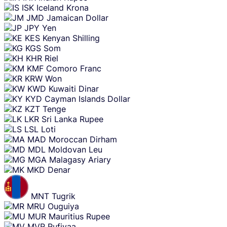
ISK
Iceland Krona
JMD
Jamaican Dollar
JPY
Yen
KES
Kenyan Shilling
KGS
Som
KHR
Riel
KMF
Comoro Franc
KRW
Won
KWD
Kuwaiti Dinar
KYD
Cayman Islands Dollar
KZT
Tenge
LKR
Sri Lanka Rupee
LSL
Loti
MAD
Moroccan Dirham
MDL
Moldovan Leu
MGA
Malagasy Ariary
MKD
Denar
MNT
Tugrik
MRU
Ouguiya
MUR
Mauritius Rupee
MVR
Rufiyaa