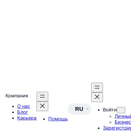
Компания
О нас
RU
Войти
Блог
Личны
Карьера
Помощь
Бизнес
Зарегистри