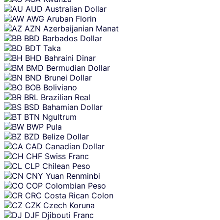
AUD
Australian Dollar
AWG
Aruban Florin
AZN
Azerbaijanian Manat
BBD
Barbados Dollar
BDT
Taka
BHD
Bahraini Dinar
BMD
Bermudian Dollar
BND
Brunei Dollar
BOB
Boliviano
BRL
Brazilian Real
BSD
Bahamian Dollar
BTN
Ngultrum
BWP
Pula
BZD
Belize Dollar
CAD
Canadian Dollar
CHF
Swiss Franc
CLP
Chilean Peso
CNY
Yuan Renminbi
COP
Colombian Peso
CRC
Costa Rican Colon
CZK
Czech Koruna
DJF
Djibouti Franc