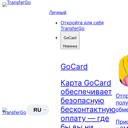
Skip
to
Личный
content
Откройте для себя
TransferGo
GoCard
Новинка
GoCard
Карта GoCard
обеспечивает
Отпр
безопасную
полу
бесконтактную
обм
RU
оплату — где
При
бы вы ни