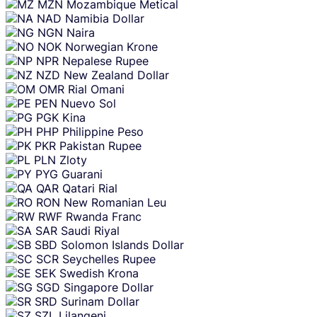
MZN
Mozambique Metical
NAD
Namibia Dollar
NGN
Naira
NOK
Norwegian Krone
NPR
Nepalese Rupee
NZD
New Zealand Dollar
OMR
Rial Omani
PEN
Nuevo Sol
PGK
Kina
PHP
Philippine Peso
PKR
Pakistan Rupee
PLN
Zloty
PYG
Guarani
QAR
Qatari Rial
RON
New Romanian Leu
RWF
Rwanda Franc
SAR
Saudi Riyal
SBD
Solomon Islands Dollar
SCR
Seychelles Rupee
SEK
Swedish Krona
SGD
Singapore Dollar
SRD
Surinam Dollar
SZL
Lilangeni