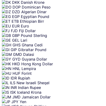
DKK
Danish Krone
DOP
Dominican Peso
DZD
Algerian Dinar
EGP
Egyptian Pound
ETB
Ethiopian Birr
EUR
Euro
FJD
Fiji Dollar
GBP
Pound Sterling
GEL
Lari
GHS
Ghana Cedi
GIP
Gibraltar Pound
GMD
Dalasi
GYD
Guyana Dollar
HKD
Hong Kong Dollar
HNL
Lempira
HUF
Forint
IDR
Rupiah
ILS
New Israeli Sheqel
INR
Indian Rupee
ISK
Iceland Krona
JMD
Jamaican Dollar
JPY
Yen