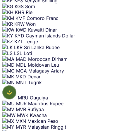
KES
Kenyan Shilling
KGS
Som
KHR
Riel
KMF
Comoro Franc
KRW
Won
KWD
Kuwaiti Dinar
KYD
Cayman Islands Dollar
KZT
Tenge
LKR
Sri Lanka Rupee
LSL
Loti
MAD
Moroccan Dirham
MDL
Moldovan Leu
MGA
Malagasy Ariary
MKD
Denar
MNT
Tugrik
MRU
Ouguiya
MUR
Mauritius Rupee
MVR
Rufiyaa
MWK
Kwacha
MXN
Mexican Peso
MYR
Malaysian Ringgit