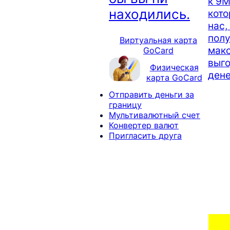
к 9М
находились.
кот
нас,
полу
Виртуальная карта
мак
GoCard
выго
Физическая
дене
карта GoCard
Отправить деньги за
границу
Мультивалютный счет
Конвертер валют
Пригласить друга