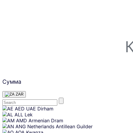
Сумма
ZAR
Skip
AED
UAE Dirham
content
ALL
Lek
AMD
Armenian Dram
ANG
Netherlands Antillean Guilder
AOA
Kwanza