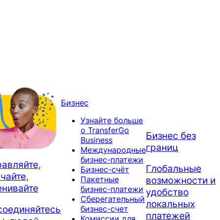
Бизнес
Узнайте больше
о TransferGo
Бизнес без
Business
границ
Международные
бизнес-платежи
авляйте,
Глобальные
Бизнес-счёт
чайте,
возможности и
Пакетные
енивайте
бизнес-платежи
удобство
Сберегательный
локальных
соединяйтесь
бизнес-счет
платежей
Комиссии для