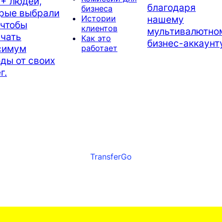
+ людей,
благодаря
бизнеса
орые выбрали
нашему
Истории
 чтобы
клиентов
мультивалютно
чать
Как это
бизнес-аккаунту
симум
работает
ды от своих
г.
TransferGo