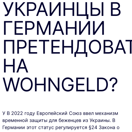
УКРАИНЦЫ В
ГЕРМАНИИ
ПРЕТЕНДОВА
НА
WOHNGELD?
У В 2022 году Европейский Союз ввел механизм
временной защиты
для беженцев из Украины. В
Германии этот статус регулируется §24 Закона о