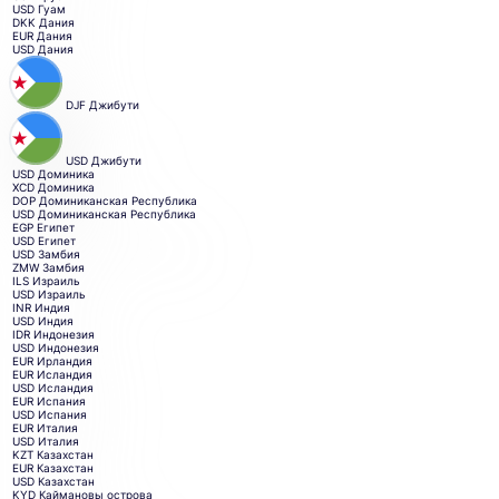
USD
Гуам
DKK
Дания
EUR
Дания
USD
Дания
DJF
Джибути
USD
Джибути
USD
Доминика
XCD
Доминика
DOP
Доминиканская Республика
USD
Доминиканская Республика
EGP
Египет
USD
Египет
USD
Замбия
ZMW
Замбия
ILS
Израиль
USD
Израиль
INR
Индия
USD
Индия
IDR
Индонезия
USD
Индонезия
EUR
Ирландия
EUR
Исландия
USD
Исландия
EUR
Испания
USD
Испания
EUR
Италия
USD
Италия
KZT
Казахстан
EUR
Казахстан
USD
Казахстан
KYD
Каймановы острова