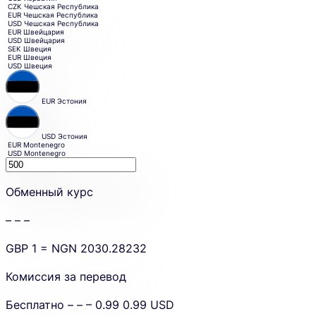
CZK
Чешская Республика
EUR
Чешская Республика
USD
Чешская Республика
EUR
Швейцария
USD
Швейцария
SEK
Швеция
EUR
Швеция
USD
Швеция
EUR
Эстония
USD
Эстония
EUR
Montenegro
USD
Montenegro
Sending
amount.
Обменный курс
– – –
GBP
1 =
NGN
2030.28232
Комиссия за перевод
Бесплатно
– – –
0.99
0.99
USD