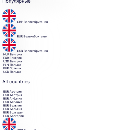
Популярные
country
amount
or
Skip
currency
country
you
want
and
to
currency
GBP
Великобритания
send
selection
money
and
from.
move
EUR
Великобритания
to
sending
amount
entry.
USD
Великобритания
HUF
Венгрия
EUR
Венгрия
USD
Венгрия
PLN
Польша
EUR
Польша
USD
Польша
All countries
EUR
Австрия
USD
Австрия
EUR
Албания
USD
Албания
EUR
Бельгия
USD
Бельгия
EUR
Болгария
USD
Болгария