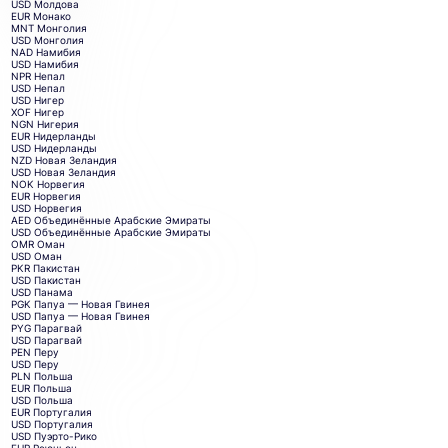
USD
Молдова
EUR
Монако
MNT
Монголия
USD
Монголия
NAD
Намибия
USD
Намибия
NPR
Непал
USD
Непал
USD
Нигер
XOF
Нигер
NGN
Нигерия
EUR
Нидерланды
USD
Нидерланды
NZD
Новая Зеландия
USD
Новая Зеландия
NOK
Норвегия
EUR
Норвегия
USD
Норвегия
AED
Объединённые Арабские Эмираты
USD
Объединённые Арабские Эмираты
OMR
Оман
USD
Оман
PKR
Пакистан
USD
Пакистан
USD
Панама
PGK
Папуа — Новая Гвинея
USD
Папуа — Новая Гвинея
PYG
Парагвай
USD
Парагвай
PEN
Перу
USD
Перу
PLN
Польша
EUR
Польша
USD
Польша
EUR
Португалия
USD
Португалия
USD
Пуэрто-Рико
EUR
Реюньон