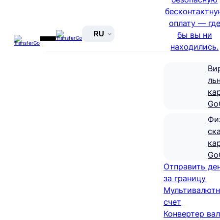
бесконтактну
оплату — гд
RU
бы вы ни
находились.
Ви
ль
ка
Go
Фи
ск
ка
Go
Отправить де
за границу
Мультивалют
счет
Конвертер ва