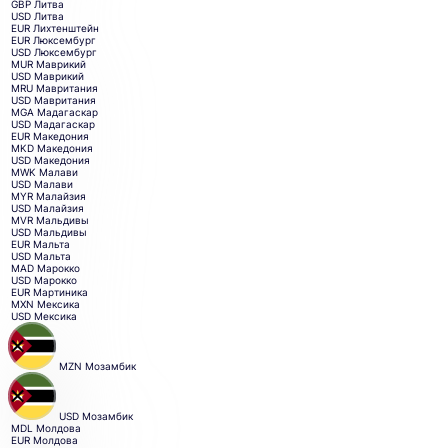
GBP
Литва
USD
Литва
EUR
Лихтенштейн
EUR
Люксембург
USD
Люксембург
MUR
Маврикий
USD
Маврикий
MRU
Мавритания
USD
Мавритания
MGA
Мадагаскар
USD
Мадагаскар
EUR
Македония
MKD
Македония
USD
Македония
MWK
Малави
USD
Малави
MYR
Малайзия
USD
Малайзия
MVR
Мальдивы
USD
Мальдивы
EUR
Мальта
USD
Мальта
MAD
Марокко
USD
Марокко
EUR
Мартиника
MXN
Мексика
USD
Мексика
MZN
Мозамбик
USD
Мозамбик
MDL
Молдова
EUR
Молдова