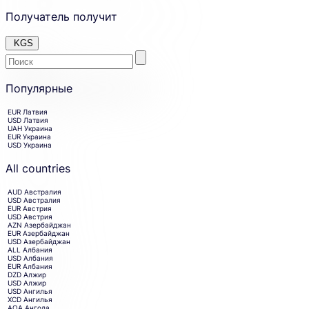
Получатель получит
KGS
Enter
Skip
the
to
Популярные
country
amount
or
Skip
currency
EUR
Латвия
country
you
USD
Латвия
want
and
UAH
Украина
to
currency
EUR
Украина
receive
selection
USD
Украина
money
and
in.
move
All countries
to
receiving
AUD
Австралия
amount
USD
Австралия
entry.
EUR
Австрия
USD
Австрия
AZN
Азербайджан
EUR
Азербайджан
USD
Азербайджан
ALL
Албания
USD
Албания
EUR
Албания
DZD
Алжир
USD
Алжир
USD
Ангилья
XCD
Ангилья
AOA
Ангола