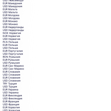
USD
Люксембург
EUR
Македония
USD
Македония
EUR
Мальта
USD
Мальта
EUR
Молдова
USD
Молдова
EUR
Монако
USD
Монако
EUR
Нидерланды
USD
Нидерланды
NOK
Норвегия
EUR
Норвегия
USD
Норвегия
PLN
Польша
EUR
Польша
USD
Польша
EUR
Португалия
USD
Португалия
RON
Румыния
EUR
Румыния
USD
Румыния
EUR
Сан-Марино
USD
Сан-Марино
EUR
Словакия
USD
Словакия
EUR
Словения
USD
Словения
TRY
Турция
USD
Турция
EUR
Украина
USD
Украина
EUR
Финляндия
USD
Финляндия
EUR
Франция
USD
Франция
EUR
Хорватия
USD
Хорватия