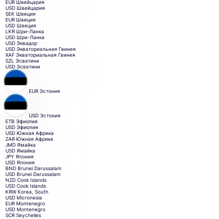
EUR
Швейцария
USD
Швейцария
SEK
Швеция
EUR
Швеция
USD
Швеция
LKR
Шри-Ланка
USD
Шри-Ланка
USD
Эквадор
USD
Экваториальная Гвинея
XAF
Экваториальная Гвинея
SZL
Эсватини
USD
Эсватини
EUR
Эстония
USD
Эстония
ETB
Эфиопия
USD
Эфиопия
USD
Южная Африка
ZAR
Южная Африка
JMD
Ямайка
USD
Ямайка
JPY
Япония
USD
Япония
BND
Brunei Darussalam
USD
Brunei Darussalam
NZD
Cook Islands
USD
Cook Islands
KRW
Korea, South
USD
Micronesia
EUR
Montenegro
USD
Montenegro
SCR
Seychelles