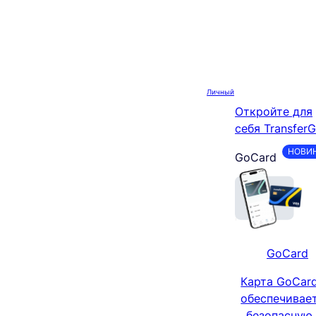
Skip
to
content
Личный
Откройте для
себя Transfer
НОВИ
GoCard
GoCard
Карта GoCar
обеспечивае
безопасную