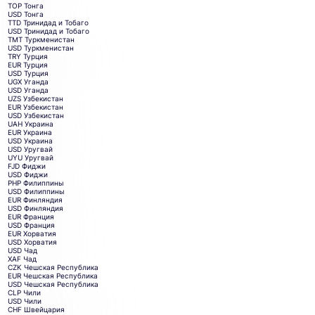
TOP
Тонга
USD
Тонга
TTD
Тринидад и Тобаго
USD
Тринидад и Тобаго
TMT
Туркменистан
USD
Туркменистан
TRY
Турция
EUR
Турция
USD
Турция
UGX
Уганда
USD
Уганда
UZS
Узбекистан
EUR
Узбекистан
USD
Узбекистан
UAH
Украина
EUR
Украина
USD
Украина
USD
Уругвай
UYU
Уругвай
FJD
Фиджи
USD
Фиджи
PHP
Филиппины
USD
Филиппины
EUR
Финляндия
USD
Финляндия
EUR
Франция
USD
Франция
EUR
Хорватия
USD
Хорватия
USD
Чад
XAF
Чад
CZK
Чешская Республика
EUR
Чешская Республика
USD
Чешская Республика
CLP
Чили
USD
Чили
CHF
Швейцария