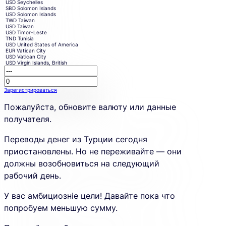
USD
Seychelles
SBD
Solomon Islands
USD
Solomon Islands
TWD
Taiwan
USD
Taiwan
USD
Timor-Leste
TND
Tunisia
USD
United States of America
EUR
Vatican City
USD
Vatican City
USD
Virgin Islands, British
Receiving
This
amount.
amount
Зарегистрироваться
placeholder
Sign
is
up
shown
Пожалуйста, обновите валюту или данные
to
due
create
to
получателя.
an
an
account
error
and
in
Переводы денег из Турции сегодня
proceed
the
in
calculator.
приостановлены. Но не переживайте — они
a
new
должны возобновиться на следующий
tab.
рабочий день.
У вас амбициозніе цели! Давайте пока что
попробуем меньшую сумму.