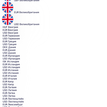
GBP
Великобритания
EUR
Великобритания
USD
Великобритания
HUF
Венгрия
EUR
Венгрия
USD
Венгрия
EUR
Германия
USD
Германия
EUR
Греция
USD
Греция
DKK
Дания
EUR
Дания
USD
Дания
EUR
Ирландия
USD
Ирландия
ISK
Исландия
EUR
Исландия
USD
Исландия
EUR
Испания
USD
Испания
EUR
Италия
USD
Италия
EUR
Кипр
USD
Кипр
EUR
Латвия
USD
Латвия
EUR
Литва
USD
Литва
EUR
Лихтенштейн
USD
Лихтенштейн
EUR
Люксембург