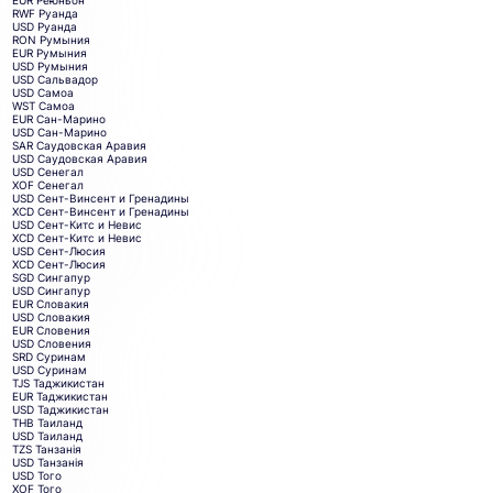
RWF
Руанда
USD
Руанда
RON
Румыния
EUR
Румыния
USD
Румыния
USD
Сальвадор
USD
Самоа
WST
Самоа
EUR
Сан-Марино
USD
Сан-Марино
SAR
Саудовская Аравия
USD
Саудовская Аравия
USD
Сенегал
XOF
Сенегал
USD
Сент-Винсент и Гренадины
XCD
Сент-Винсент и Гренадины
USD
Сент-Китс и Невис
XCD
Сент-Китс и Невис
USD
Сент-Люсия
XCD
Сент-Люсия
SGD
Сингапур
USD
Сингапур
EUR
Словакия
USD
Словакия
EUR
Словения
USD
Словения
SRD
Суринам
USD
Суринам
TJS
Таджикистан
EUR
Таджикистан
USD
Таджикистан
THB
Таиланд
USD
Таиланд
TZS
Танзанія
USD
Танзанія
USD
Того
XOF
Того