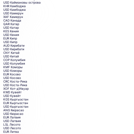
USD
Каймановы острова
KHR
Камбоджа
USD
Камбоджа
USD
Камерун
XAF
Камерун
CAD
Канада
QAR
Катар
USD
Катар
KES
Кения
USD
Кения
EUR
Кипр
USD
Кипр
AUD
Кирибати
USD
Кирибати
CNY
Китай
USD
Китай
COP
Колумбия
USD
Колумбия
KMF
Коморы
USD
Коморы
EUR
Косово
USD
Косово
CRC
Коста-Рика
USD
Коста-Рика
XOF
Кот-д'Ивуар
KWD
Кувейт
USD
Кувейт
KGS
Кыргызстан
EUR
Кыргызстан
USD
Кыргызстан
ANG
Кюрасао
USD
Кюрасао
EUR
Латвия
USD
Латвия
LSL
Лесото
USD
Лесото
EUR
Литва