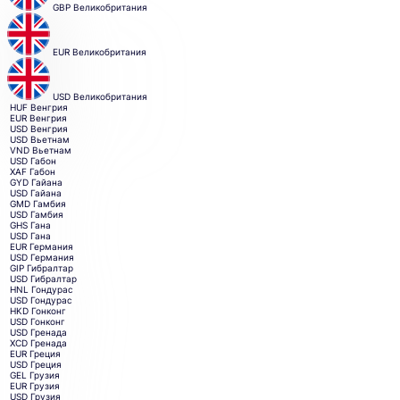
GBP
Великобритания
EUR
Великобритания
USD
Великобритания
HUF
Венгрия
EUR
Венгрия
USD
Венгрия
USD
Вьетнам
VND
Вьетнам
USD
Габон
XAF
Габон
GYD
Гайана
USD
Гайана
GMD
Гамбия
USD
Гамбия
GHS
Гана
USD
Гана
EUR
Германия
USD
Германия
GIP
Гибралтар
USD
Гибралтар
HNL
Гондурас
USD
Гондурас
HKD
Гонконг
USD
Гонконг
USD
Гренада
XCD
Гренада
EUR
Греция
USD
Греция
GEL
Грузия
EUR
Грузия
USD
Грузия