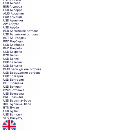
USD
Ангола
EUR
Андорра
USD
Андорра
AMD
Армения
EUR
Армения
USD
Армения
AWG
Аруба
USD
Аруба
BSD
Багамские острова
USD
Багамские острова
BDT
Бангладеш
BBD
Барбадос
USD
Барбадос
BHD
Бахрейн
USD
Бахрейн
BZD
Белиз
USD
Белиз
EUR
Бельгия
USD
Бельгия
BMD
Бермудские острова
USD
Бермудские острова
EUR
Болгария
USD
Болгария
BOB
Боливия
USD
Боливия
BWP
Ботсвана
USD
Ботсвана
BRL
Бразилия
USD
Буркина-Фасо
XOF
Буркина-Фасо
BTN
Бутан
USD
Бутан
USD
Вануату
VUV
Вануату