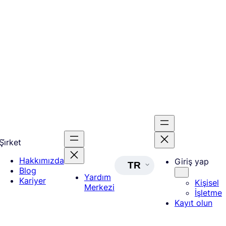
Şi̇rket
Hakkımızda
Giriş yap
TR
Blog
Yardım
Kariyer
Kişisel
Merkezi
İşletme
Kayıt olun