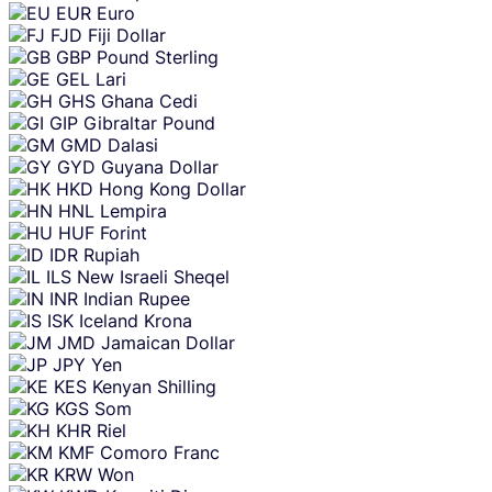
EUR
Euro
FJD
Fiji Dollar
GBP
Pound Sterling
GEL
Lari
GHS
Ghana Cedi
GIP
Gibraltar Pound
GMD
Dalasi
GYD
Guyana Dollar
HKD
Hong Kong Dollar
HNL
Lempira
HUF
Forint
IDR
Rupiah
ILS
New Israeli Sheqel
INR
Indian Rupee
ISK
Iceland Krona
JMD
Jamaican Dollar
JPY
Yen
KES
Kenyan Shilling
KGS
Som
KHR
Riel
KMF
Comoro Franc
KRW
Won