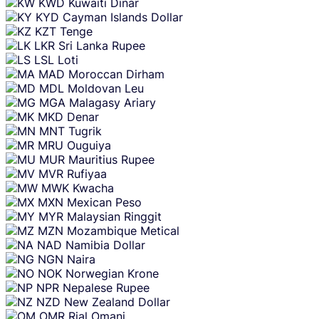
KWD
Kuwaiti Dinar
KYD
Cayman Islands Dollar
KZT
Tenge
LKR
Sri Lanka Rupee
LSL
Loti
MAD
Moroccan Dirham
MDL
Moldovan Leu
MGA
Malagasy Ariary
MKD
Denar
MNT
Tugrik
MRU
Ouguiya
MUR
Mauritius Rupee
MVR
Rufiyaa
MWK
Kwacha
MXN
Mexican Peso
MYR
Malaysian Ringgit
MZN
Mozambique Metical
NAD
Namibia Dollar
NGN
Naira
NOK
Norwegian Krone
NPR
Nepalese Rupee
NZD
New Zealand Dollar
OMR
Rial Omani