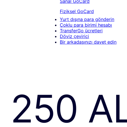
Sanal GoCard
Fiziksel GoCard
Yurt dışına para gönderin
Çoklu para birimi hesabı
TransferGo ücretleri
Döviz çevirici
Bir arkadaşınızı davet edin
250 A