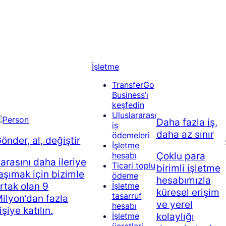
İşletme
TransferGo
Business’ı
keşfedin
Uluslararası
Daha fazla iş,
iș
daha az sınır
ödemeleri
önder, al, değiştir
İşletme
Çoklu para
hesabı
arasını daha ileriye
Ticari toplu
birimli işletme
aşımak için bizimle
ödeme
hesabımızla
rtak olan 9
İşletme
küresel erişim
tasarruf
ilyon’dan fazla
ve yerel
hesabı
işiye katılın.
kolaylığı
İşletme
ücretleri