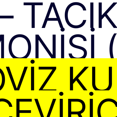
 – TACI
ONISI (
VIZ K
ÇEVIRIC