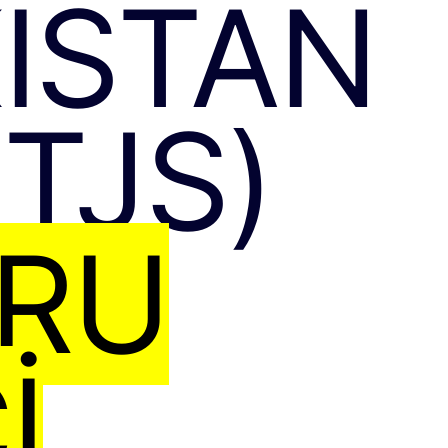
KISTAN
TJS)
URU
I