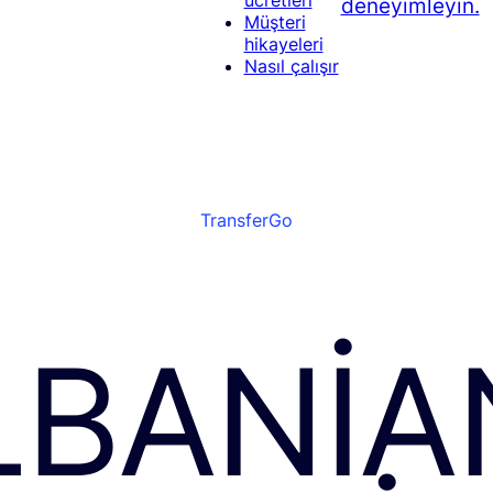
deneyimleyin.
Müşteri
hikayeleri
Nasıl çalışır
TransferGo
LBANIA