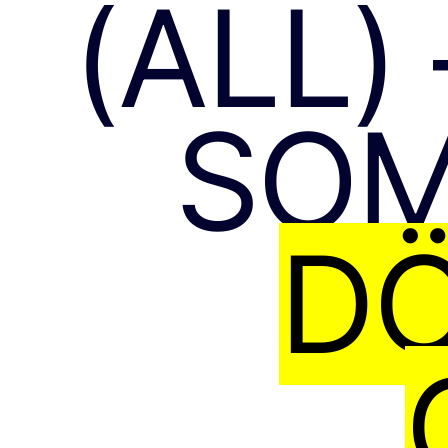
(ALL)
SOM
DÖ