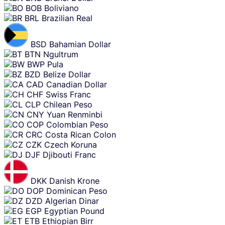
BOB
Boliviano
BRL
Brazilian Real
BSD
Bahamian Dollar
BTN
Ngultrum
BWP
Pula
BZD
Belize Dollar
CAD
Canadian Dollar
CHF
Swiss Franc
CLP
Chilean Peso
CNY
Yuan Renminbi
COP
Colombian Peso
CRC
Costa Rican Colon
CZK
Czech Koruna
DJF
Djibouti Franc
DKK
Danish Krone
DOP
Dominican Peso
DZD
Algerian Dinar
EGP
Egyptian Pound
ETB
Ethiopian Birr