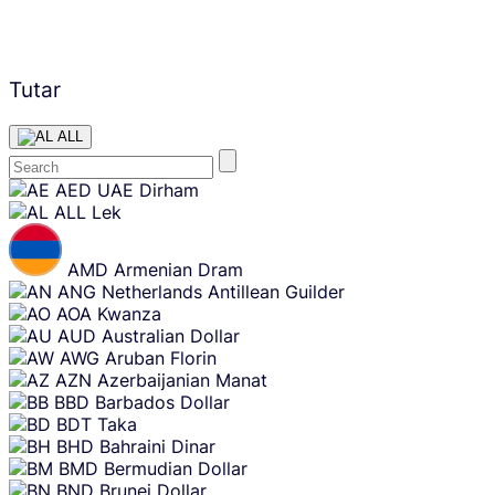
Tutar
ALL
Skip
AED
UAE Dirham
content
ALL
Lek
AMD
Armenian Dram
ANG
Netherlands Antillean Guilder
AOA
Kwanza
AUD
Australian Dollar
AWG
Aruban Florin
AZN
Azerbaijanian Manat
BBD
Barbados Dollar
BDT
Taka
BHD
Bahraini Dinar
BMD
Bermudian Dollar
BND
Brunei Dollar