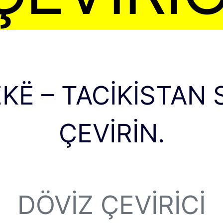
EKË – TACIKISTAN
ÇEVIRIN.
DÖVIZ ÇEVIRICI