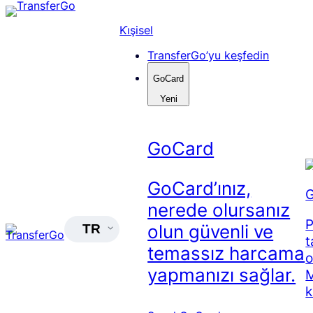
Skip
to
Ki̇şisel
content
TransferGo’yu keşfedin
GoCard
Yeni
GoCard
GoCard’ınız,
G
nerede olursanız
P
olun güvenli ve
TR
t
temassız harcama
o
yapmanızı sağlar.
M
k