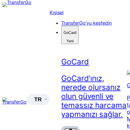
Skip
to
Ki̇şisel
content
TransferGo’yu keşfedin
GoCard
Yeni
GoCard
GoCard’ınız,
G
nerede olursanız
olun güvenli ve
P
TR
temassız harcama
t
o
yapmanızı sağlar.
M
k