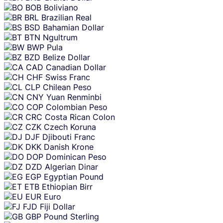
BOB
Boliviano
BRL
Brazilian Real
BSD
Bahamian Dollar
BTN
Ngultrum
BWP
Pula
BZD
Belize Dollar
CAD
Canadian Dollar
CHF
Swiss Franc
CLP
Chilean Peso
CNY
Yuan Renminbi
COP
Colombian Peso
CRC
Costa Rican Colon
CZK
Czech Koruna
DJF
Djibouti Franc
DKK
Danish Krone
DOP
Dominican Peso
DZD
Algerian Dinar
EGP
Egyptian Pound
ETB
Ethiopian Birr
EUR
Euro
FJD
Fiji Dollar
GBP
Pound Sterling