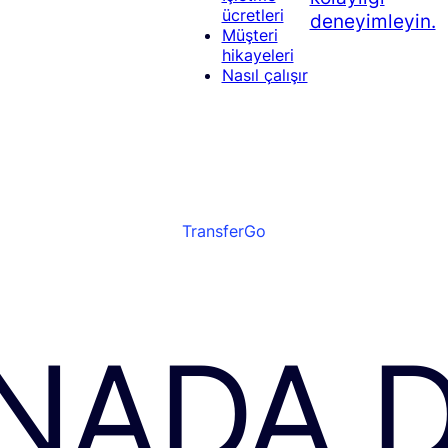
ücretleri
deneyimleyin.
Müşteri
hikayeleri
Nasıl çalışır
TransferGo
NADA 