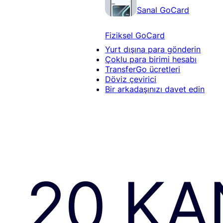
Sanal GoCard
Fiziksel GoCard
Yurt dışına para gönderin
Çoklu para birimi hesabı
TransferGo ücretleri
Döviz çevirici
Bir arkadaşınızı davet edin
20 KA