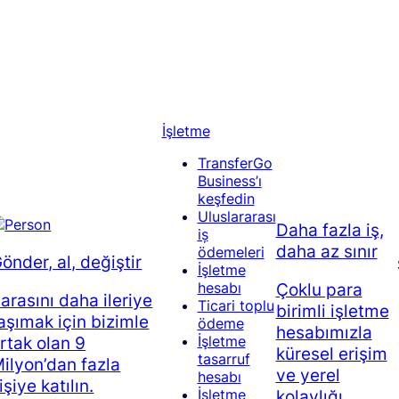
İşletme
TransferGo
Business’ı
keşfedin
Uluslararası
Daha fazla iş,
iș
daha az sınır
ödemeleri
önder, al, değiştir
İşletme
Çoklu para
hesabı
arasını daha ileriye
Ticari toplu
birimli işletme
aşımak için bizimle
ödeme
hesabımızla
rtak olan 9
İşletme
küresel erişim
tasarruf
ilyon’dan fazla
ve yerel
hesabı
işiye katılın.
kolaylığı
İşletme