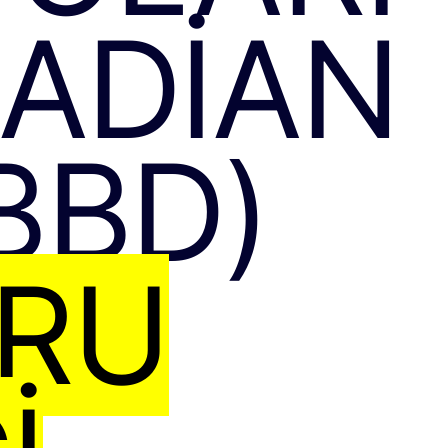
BADIAN
BBD)
URU