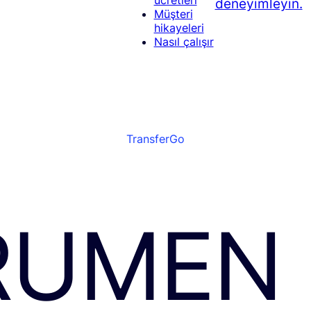
deneyimleyin.
Müşteri
hikayeleri
Nasıl çalışır
TransferGo
RUMEN 