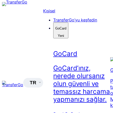
Skip
to
Ki̇şisel
content
TransferGo’yu keşfedin
GoCard
Yeni
GoCard
GoCard’ınız,
G
nerede olursanız
P
olun güvenli ve
TR
t
temassız harcama
o
yapmanızı sağlar.
M
k