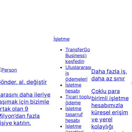
İşletme
TransferGo
Business’ı
keşfedin
Uluslararası
Daha fazla iş,
iș
daha az sınır
ödemeleri
önder, al, değiştir
İşletme
Çoklu para
hesabı
arasını daha ileriye
Ticari toplu
birimli işletme
aşımak için bizimle
ödeme
hesabımızla
rtak olan 9
İşletme
küresel erişim
tasarruf
ilyon’dan fazla
ve yerel
hesabı
işiye katılın.
kolaylığı
İşletme
ücretleri