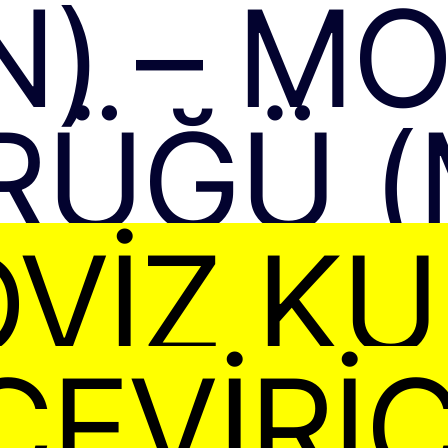
N) – M
RÜĞÜ (
VIZ K
ÇEVIRIC