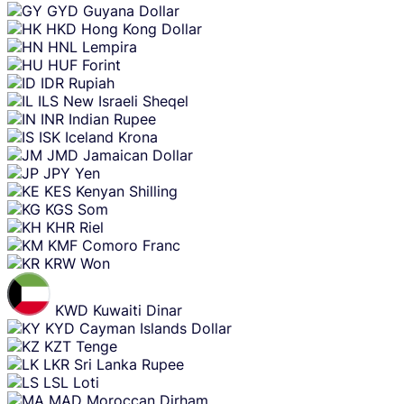
GYD
Guyana Dollar
HKD
Hong Kong Dollar
HNL
Lempira
HUF
Forint
IDR
Rupiah
ILS
New Israeli Sheqel
INR
Indian Rupee
ISK
Iceland Krona
JMD
Jamaican Dollar
JPY
Yen
KES
Kenyan Shilling
KGS
Som
KHR
Riel
KMF
Comoro Franc
KRW
Won
KWD
Kuwaiti Dinar
KYD
Cayman Islands Dollar
KZT
Tenge
LKR
Sri Lanka Rupee
LSL
Loti
MAD
Moroccan Dirham