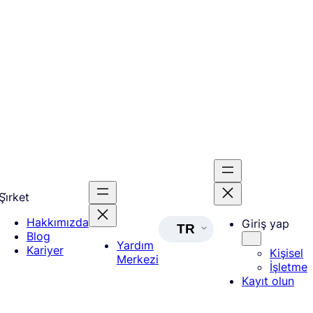
Şi̇rket
Hakkımızda
Giriş yap
TR
Blog
Yardım
Kariyer
Kişisel
Merkezi
İşletme
Kayıt olun