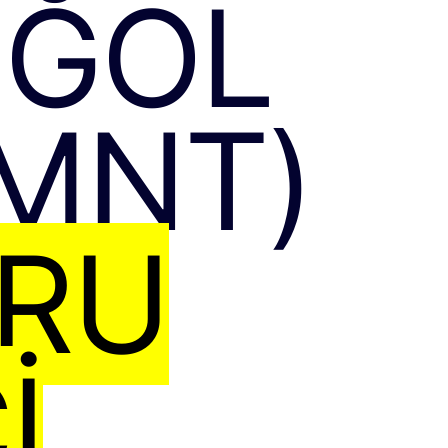
OĞOL
MNT)
URU
I