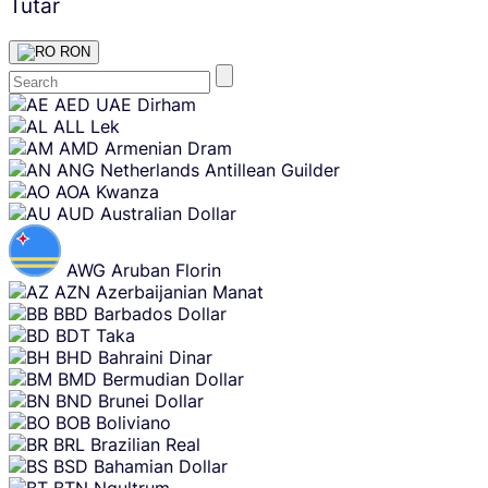
Tutar
RON
Skip
AED
UAE Dirham
content
ALL
Lek
AMD
Armenian Dram
ANG
Netherlands Antillean Guilder
AOA
Kwanza
AUD
Australian Dollar
AWG
Aruban Florin
AZN
Azerbaijanian Manat
BBD
Barbados Dollar
BDT
Taka
BHD
Bahraini Dinar
BMD
Bermudian Dollar
BND
Brunei Dollar
BOB
Boliviano
BRL
Brazilian Real
BSD
Bahamian Dollar
BTN
Ngultrum