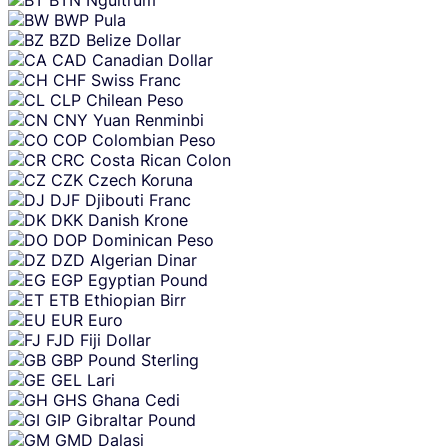
BWP
Pula
BZD
Belize Dollar
CAD
Canadian Dollar
CHF
Swiss Franc
CLP
Chilean Peso
CNY
Yuan Renminbi
COP
Colombian Peso
CRC
Costa Rican Colon
CZK
Czech Koruna
DJF
Djibouti Franc
DKK
Danish Krone
DOP
Dominican Peso
DZD
Algerian Dinar
EGP
Egyptian Pound
ETB
Ethiopian Birr
EUR
Euro
FJD
Fiji Dollar
GBP
Pound Sterling
GEL
Lari
GHS
Ghana Cedi
GIP
Gibraltar Pound
GMD
Dalasi