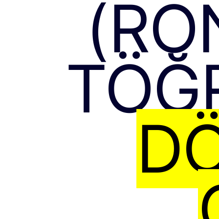
(RO
TÖĞ
DÖ