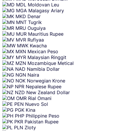
MDL
Moldovan Leu
MGA
Malagasy Ariary
MKD
Denar
MNT
Tugrik
MRU
Ouguiya
MUR
Mauritius Rupee
MVR
Rufiyaa
MWK
Kwacha
MXN
Mexican Peso
MYR
Malaysian Ringgit
MZN
Mozambique Metical
NAD
Namibia Dollar
NGN
Naira
NOK
Norwegian Krone
NPR
Nepalese Rupee
NZD
New Zealand Dollar
OMR
Rial Omani
PEN
Nuevo Sol
PGK
Kina
PHP
Philippine Peso
PKR
Pakistan Rupee
PLN
Zloty