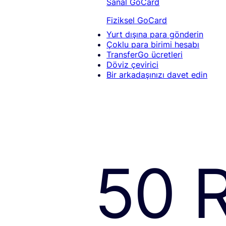
Sanal GoCard
Fiziksel GoCard
Yurt dışına para gönderin
Çoklu para birimi hesabı
TransferGo ücretleri
Döviz çevirici
Bir arkadaşınızı davet edin
50 