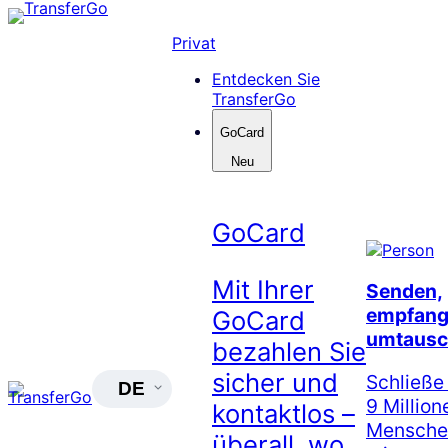
Skip
to
Privat
content
Entdecken Sie
TransferGo
GoCard
Neu
GoCard
Mit Ihrer
Senden,
empfang
GoCard
umtausc
bezahlen Sie
sicher und
Schließe
DE
9 Million
kontaktlos –
Menschen
überall, wo