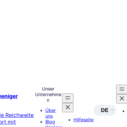
Unser
Unternehme
weniger
n
DE
Über
le Reichweite
uns
Hilfeseite
rt mit
Blog