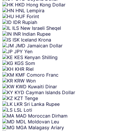
HKD
Hong Kong Dollar
HNL
Lempira
HUF
Forint
IDR
Rupiah
ILS
New Israeli Sheqel
INR
Indian Rupee
ISK
Iceland Krona
JMD
Jamaican Dollar
JPY
Yen
KES
Kenyan Shilling
KGS
Som
KHR
Riel
KMF
Comoro Franc
KRW
Won
KWD
Kuwaiti Dinar
KYD
Cayman Islands Dollar
KZT
Tenge
LKR
Sri Lanka Rupee
LSL
Loti
MAD
Moroccan Dirham
MDL
Moldovan Leu
MGA
Malagasy Ariary