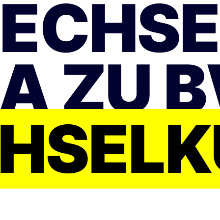
WECHSE
A ZU 
HSELK