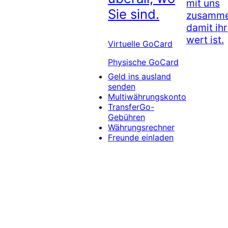
mit uns
Sie sind.
zusamme
damit ih
wert ist.
Virtuelle GoCard
Physische GoCard
Geld ins ausland
senden
Multiwährungskonto
TransferGo-
Gebühren
Währungsrechner
Freunde einladen