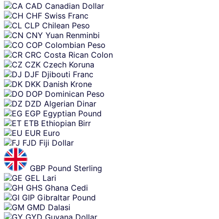
CAD
Canadian Dollar
CHF
Swiss Franc
CLP
Chilean Peso
CNY
Yuan Renminbi
COP
Colombian Peso
CRC
Costa Rican Colon
CZK
Czech Koruna
DJF
Djibouti Franc
DKK
Danish Krone
DOP
Dominican Peso
DZD
Algerian Dinar
EGP
Egyptian Pound
ETB
Ethiopian Birr
EUR
Euro
FJD
Fiji Dollar
GBP
Pound Sterling
GEL
Lari
GHS
Ghana Cedi
GIP
Gibraltar Pound
GMD
Dalasi
GYD
Guyana Dollar