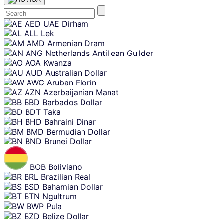
Skip
AED
UAE Dirham
content
ALL
Lek
AMD
Armenian Dram
ANG
Netherlands Antillean Guilder
AOA
Kwanza
AUD
Australian Dollar
AWG
Aruban Florin
AZN
Azerbaijanian Manat
BBD
Barbados Dollar
BDT
Taka
BHD
Bahraini Dinar
BMD
Bermudian Dollar
BND
Brunei Dollar
BOB
Boliviano
BRL
Brazilian Real
BSD
Bahamian Dollar
BTN
Ngultrum
BWP
Pula
BZD
Belize Dollar