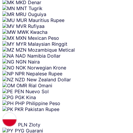
MKD
Denar
MNT
Tugrik
MRU
Ouguiya
MUR
Mauritius Rupee
MVR
Rufiyaa
MWK
Kwacha
MXN
Mexican Peso
MYR
Malaysian Ringgit
MZN
Mozambique Metical
NAD
Namibia Dollar
NGN
Naira
NOK
Norwegian Krone
NPR
Nepalese Rupee
NZD
New Zealand Dollar
OMR
Rial Omani
PEN
Nuevo Sol
PGK
Kina
PHP
Philippine Peso
PKR
Pakistan Rupee
PLN
Zloty
PYG
Guarani