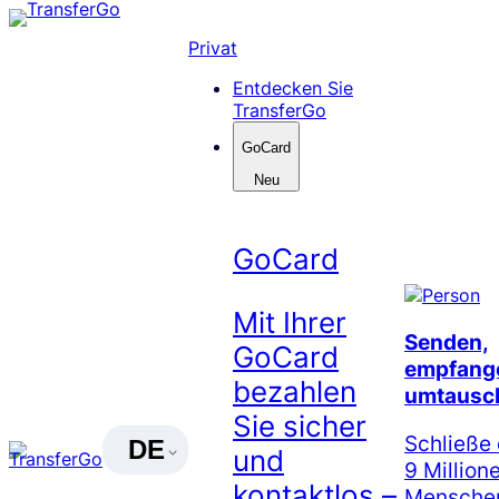
Skip
to
Privat
content
Entdecken Sie
TransferGo
GoCard
Neu
GoCard
Mit Ihrer
Senden,
GoCard
empfang
bezahlen
umtausc
Sie sicher
Schließe 
DE
und
9 Million
kontaktlos –
Menschen