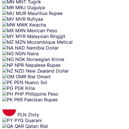
MNT
Tugrik
MRU
Ouguiya
MUR
Mauritius Rupee
MVR
Rufiyaa
MWK
Kwacha
MXN
Mexican Peso
MYR
Malaysian Ringgit
MZN
Mozambique Metical
NAD
Namibia Dollar
NGN
Naira
NOK
Norwegian Krone
NPR
Nepalese Rupee
NZD
New Zealand Dollar
OMR
Rial Omani
PEN
Nuevo Sol
PGK
Kina
PHP
Philippine Peso
PKR
Pakistan Rupee
PLN
Zloty
PYG
Guarani
QAR
Qatari Rial