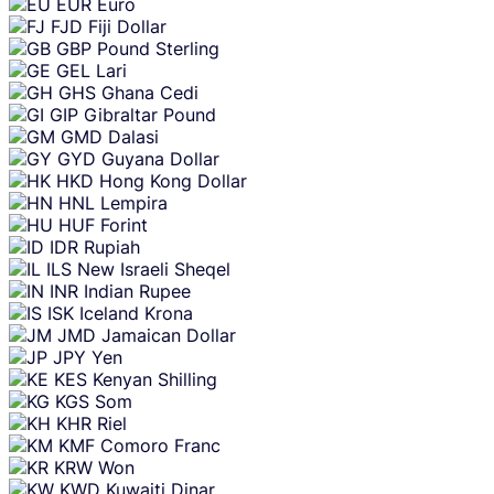
EUR
Euro
FJD
Fiji Dollar
GBP
Pound Sterling
GEL
Lari
GHS
Ghana Cedi
GIP
Gibraltar Pound
GMD
Dalasi
GYD
Guyana Dollar
HKD
Hong Kong Dollar
HNL
Lempira
HUF
Forint
IDR
Rupiah
ILS
New Israeli Sheqel
INR
Indian Rupee
ISK
Iceland Krona
JMD
Jamaican Dollar
JPY
Yen
KES
Kenyan Shilling
KGS
Som
KHR
Riel
KMF
Comoro Franc
KRW
Won
KWD
Kuwaiti Dinar