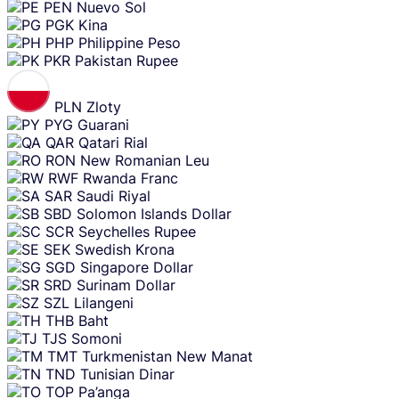
PEN
Nuevo Sol
PGK
Kina
PHP
Philippine Peso
PKR
Pakistan Rupee
PLN
Zloty
PYG
Guarani
QAR
Qatari Rial
RON
New Romanian Leu
RWF
Rwanda Franc
SAR
Saudi Riyal
SBD
Solomon Islands Dollar
SCR
Seychelles Rupee
SEK
Swedish Krona
SGD
Singapore Dollar
SRD
Surinam Dollar
SZL
Lilangeni
THB
Baht
TJS
Somoni
TMT
Turkmenistan New Manat
TND
Tunisian Dinar
TOP
Pa’anga