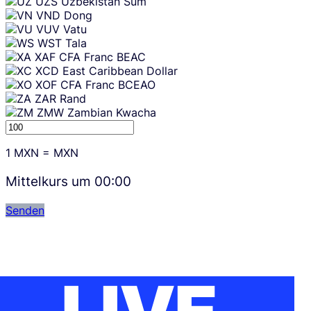
UZS
Uzbekistan Sum
VND
Dong
VUV
Vatu
WST
Tala
XAF
CFA Franc BEAC
XCD
East Caribbean Dollar
XOF
CFA Franc BCEAO
ZAR
Rand
ZMW
Zambian Kwacha
1
MXN
=
MXN
Mittelkurs um
00:00
Senden