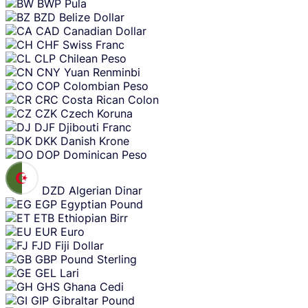
BWP
Pula
BZD
Belize Dollar
CAD
Canadian Dollar
CHF
Swiss Franc
CLP
Chilean Peso
CNY
Yuan Renminbi
COP
Colombian Peso
CRC
Costa Rican Colon
CZK
Czech Koruna
DJF
Djibouti Franc
DKK
Danish Krone
DOP
Dominican Peso
DZD
Algerian Dinar
EGP
Egyptian Pound
ETB
Ethiopian Birr
EUR
Euro
FJD
Fiji Dollar
GBP
Pound Sterling
GEL
Lari
GHS
Ghana Cedi
GIP
Gibraltar Pound