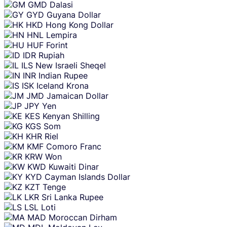
GMD
Dalasi
GYD
Guyana Dollar
HKD
Hong Kong Dollar
HNL
Lempira
HUF
Forint
IDR
Rupiah
ILS
New Israeli Sheqel
INR
Indian Rupee
ISK
Iceland Krona
JMD
Jamaican Dollar
JPY
Yen
KES
Kenyan Shilling
KGS
Som
KHR
Riel
KMF
Comoro Franc
KRW
Won
KWD
Kuwaiti Dinar
KYD
Cayman Islands Dollar
KZT
Tenge
LKR
Sri Lanka Rupee
LSL
Loti
MAD
Moroccan Dirham