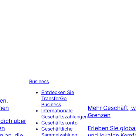
Business
Entdecken Sie
TransferGo
en,
Business
hen
Mehr Geschäft, w
Internationale
Grenzen
Geschäftszahlungen
 dich über
Geschäftskonto
en
Erleben Sie globa
Geschäftliche
 an, die
und lokalen Komfo
Sammelzahlung