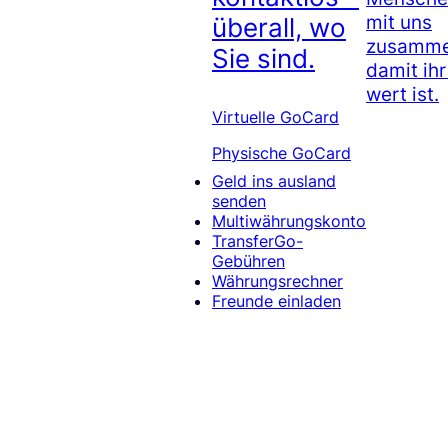
mit uns
überall, wo
zusamme
Sie sind.
damit ih
wert ist.
Virtuelle GoCard
Physische GoCard
Geld ins ausland
senden
Multiwährungskonto
TransferGo-
Gebühren
Währungsrechner
Freunde einladen