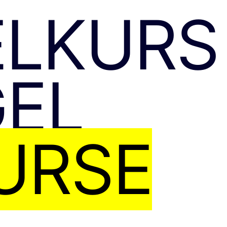
ELKURS
GEL
URSE