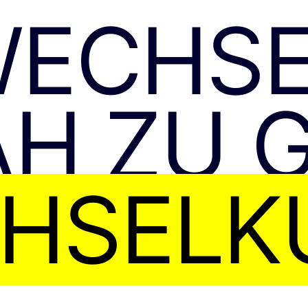
WECHS
H ZU 
HSELK