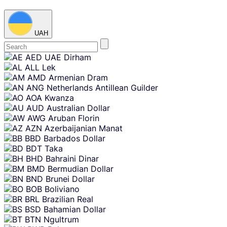
UAH
Skip
AED
UAE Dirham
content
ALL
Lek
AMD
Armenian Dram
ANG
Netherlands Antillean Guilder
AOA
Kwanza
AUD
Australian Dollar
AWG
Aruban Florin
AZN
Azerbaijanian Manat
BBD
Barbados Dollar
BDT
Taka
BHD
Bahraini Dinar
BMD
Bermudian Dollar
BND
Brunei Dollar
BOB
Boliviano
BRL
Brazilian Real
BSD
Bahamian Dollar
BTN
Ngultrum