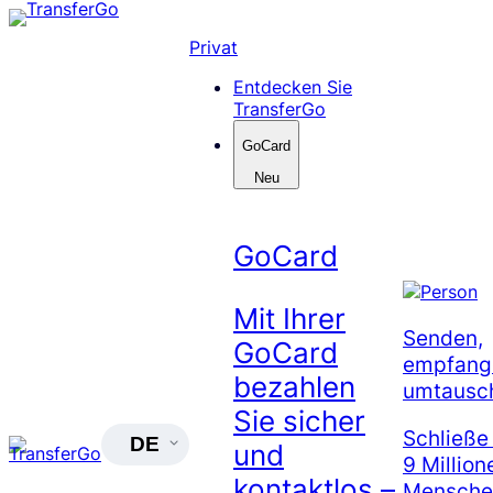
Skip
to
Privat
content
Entdecken Sie
TransferGo
GoCard
Neu
GoCard
Mit Ihrer
Senden,
GoCard
empfang
bezahlen
umtausc
Sie sicher
Schließe
DE
und
9 Million
kontaktlos –
Menschen