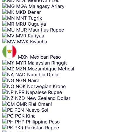
MDL
Moldovan Leu
MGA
Malagasy Ariary
MKD
Denar
MNT
Tugrik
MRU
Ouguiya
MUR
Mauritius Rupee
MVR
Rufiyaa
MWK
Kwacha
MXN
Mexican Peso
MYR
Malaysian Ringgit
MZN
Mozambique Metical
NAD
Namibia Dollar
NGN
Naira
NOK
Norwegian Krone
NPR
Nepalese Rupee
NZD
New Zealand Dollar
OMR
Rial Omani
PEN
Nuevo Sol
PGK
Kina
PHP
Philippine Peso
PKR
Pakistan Rupee