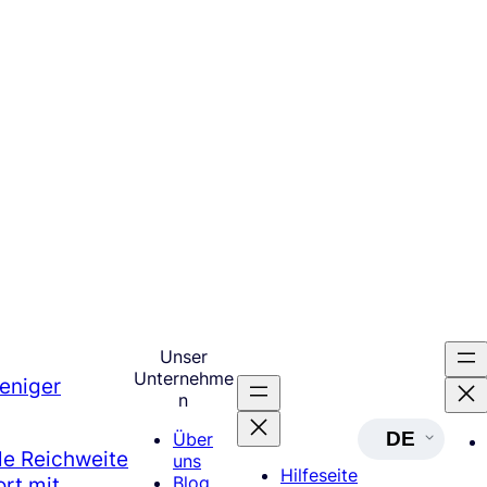
Unser
Unternehme
eniger
n
DE
Über
le Reichweite
uns
Hilfeseite
rt mit
Blog