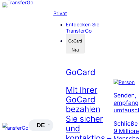
Skip
to
Privat
content
Entdecken Sie
TransferGo
GoCard
Neu
GoCard
Mit Ihrer
Senden,
GoCard
empfang
bezahlen
umtausc
Sie sicher
Schließe
DE
und
9 Million
kontaktlos –
Menschen