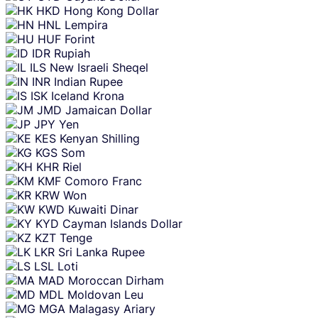
HKD
Hong Kong Dollar
HNL
Lempira
HUF
Forint
IDR
Rupiah
ILS
New Israeli Sheqel
INR
Indian Rupee
ISK
Iceland Krona
JMD
Jamaican Dollar
JPY
Yen
KES
Kenyan Shilling
KGS
Som
KHR
Riel
KMF
Comoro Franc
KRW
Won
KWD
Kuwaiti Dinar
KYD
Cayman Islands Dollar
KZT
Tenge
LKR
Sri Lanka Rupee
LSL
Loti
MAD
Moroccan Dirham
MDL
Moldovan Leu
MGA
Malagasy Ariary