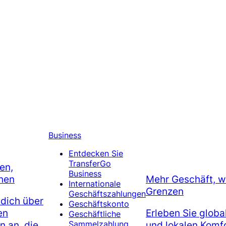
Business
Entdecken Sie
TransferGo
en,
Business
hen
Mehr Geschäft, w
Internationale
Grenzen
Geschäftszahlungen
 dich über
Geschäftskonto
en
Erleben Sie globa
Geschäftliche
 an, die
und lokalen Komfo
Sammelzahlung