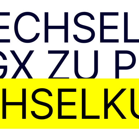
ECHSE
X ZU 
HSELK