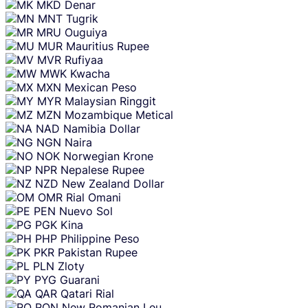
MKD
Denar
MNT
Tugrik
MRU
Ouguiya
MUR
Mauritius Rupee
MVR
Rufiyaa
MWK
Kwacha
MXN
Mexican Peso
MYR
Malaysian Ringgit
MZN
Mozambique Metical
NAD
Namibia Dollar
NGN
Naira
NOK
Norwegian Krone
NPR
Nepalese Rupee
NZD
New Zealand Dollar
OMR
Rial Omani
PEN
Nuevo Sol
PGK
Kina
PHP
Philippine Peso
PKR
Pakistan Rupee
PLN
Zloty
PYG
Guarani
QAR
Qatari Rial
RON
New Romanian Leu