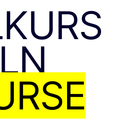
LKURS
PLN
URSE