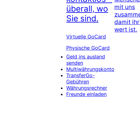
mit uns
überall, wo
zusamme
Sie sind.
damit ih
wert ist.
Virtuelle GoCard
Physische GoCard
Geld ins ausland
senden
Multiwährungskonto
TransferGo-
Gebühren
Währungsrechner
Freunde einladen