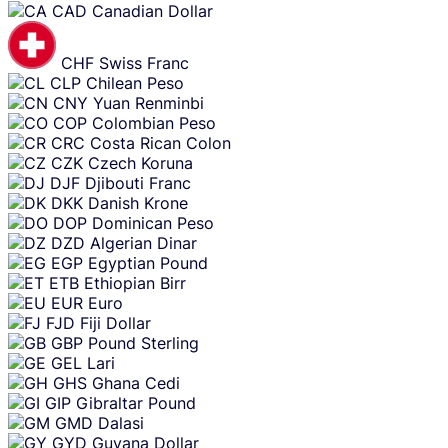
CAD
Canadian Dollar
CHF
Swiss Franc
CLP
Chilean Peso
CNY
Yuan Renminbi
COP
Colombian Peso
CRC
Costa Rican Colon
CZK
Czech Koruna
DJF
Djibouti Franc
DKK
Danish Krone
DOP
Dominican Peso
DZD
Algerian Dinar
EGP
Egyptian Pound
ETB
Ethiopian Birr
EUR
Euro
FJD
Fiji Dollar
GBP
Pound Sterling
GEL
Lari
GHS
Ghana Cedi
GIP
Gibraltar Pound
GMD
Dalasi
GYD
Guyana Dollar