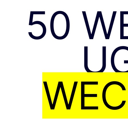
50 W
UG
WEC