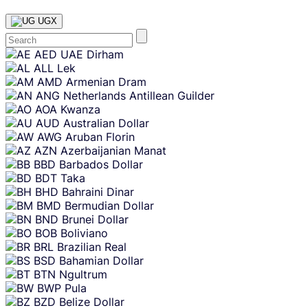
UGX
Skip
AED
UAE Dirham
content
ALL
Lek
AMD
Armenian Dram
ANG
Netherlands Antillean Guilder
AOA
Kwanza
AUD
Australian Dollar
AWG
Aruban Florin
AZN
Azerbaijanian Manat
BBD
Barbados Dollar
BDT
Taka
BHD
Bahraini Dinar
BMD
Bermudian Dollar
BND
Brunei Dollar
BOB
Boliviano
BRL
Brazilian Real
BSD
Bahamian Dollar
BTN
Ngultrum
BWP
Pula
BZD
Belize Dollar