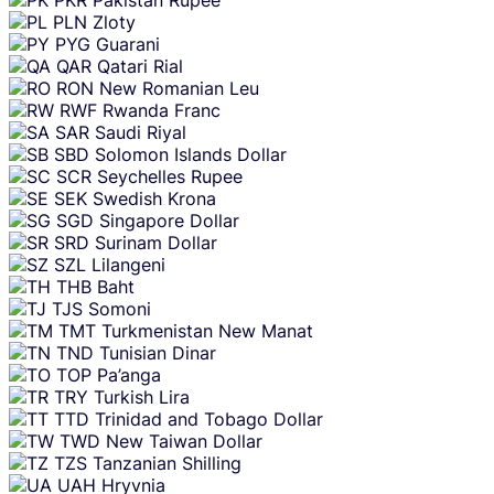
PLN
Zloty
PYG
Guarani
QAR
Qatari Rial
RON
New Romanian Leu
RWF
Rwanda Franc
SAR
Saudi Riyal
SBD
Solomon Islands Dollar
SCR
Seychelles Rupee
SEK
Swedish Krona
SGD
Singapore Dollar
SRD
Surinam Dollar
SZL
Lilangeni
THB
Baht
TJS
Somoni
TMT
Turkmenistan New Manat
TND
Tunisian Dinar
TOP
Pa’anga
TRY
Turkish Lira
TTD
Trinidad and Tobago Dollar
TWD
New Taiwan Dollar
TZS
Tanzanian Shilling
UAH
Hryvnia