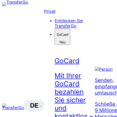
Skip
to
Privat
content
Entdecken Sie
TransferGo
GoCard
Neu
GoCard
Mit Ihrer
Senden,
GoCard
empfang
bezahlen
umtausc
Sie sicher
Schließe 
DE
und
9 Million
kontaktlos –
Menschen