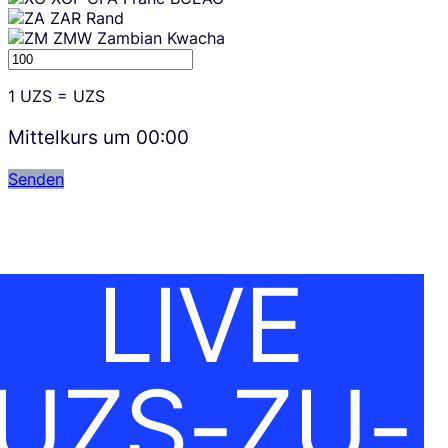
ZAR
Rand
ZMW
Zambian Kwacha
1
UZS
=
UZS
Mittelkurs um
00:00
Senden
LIVE
UZS-ZU-