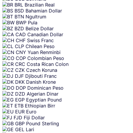
BRL
Brazilian Real
BSD
Bahamian Dollar
BTN
Ngultrum
BWP
Pula
BZD
Belize Dollar
CAD
Canadian Dollar
CHF
Swiss Franc
CLP
Chilean Peso
CNY
Yuan Renminbi
COP
Colombian Peso
CRC
Costa Rican Colon
CZK
Czech Koruna
DJF
Djibouti Franc
DKK
Danish Krone
DOP
Dominican Peso
DZD
Algerian Dinar
EGP
Egyptian Pound
ETB
Ethiopian Birr
EUR
Euro
FJD
Fiji Dollar
GBP
Pound Sterling
GEL
Lari