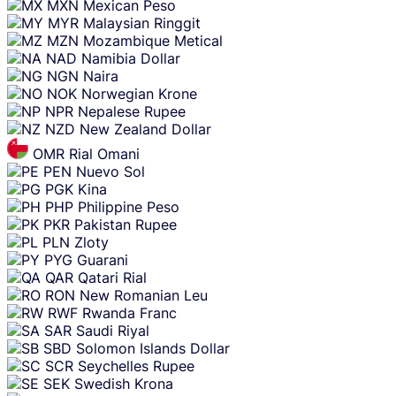
MXN
Mexican Peso
MYR
Malaysian Ringgit
MZN
Mozambique Metical
NAD
Namibia Dollar
NGN
Naira
NOK
Norwegian Krone
NPR
Nepalese Rupee
NZD
New Zealand Dollar
OMR
Rial Omani
PEN
Nuevo Sol
PGK
Kina
PHP
Philippine Peso
PKR
Pakistan Rupee
PLN
Zloty
PYG
Guarani
QAR
Qatari Rial
RON
New Romanian Leu
RWF
Rwanda Franc
SAR
Saudi Riyal
SBD
Solomon Islands Dollar
SCR
Seychelles Rupee
SEK
Swedish Krona