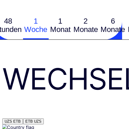
48
1
1
2
6
tunden
Woche
Monat
Monate
Monate
WECHSE
UZS
ETB
ETB
UZS