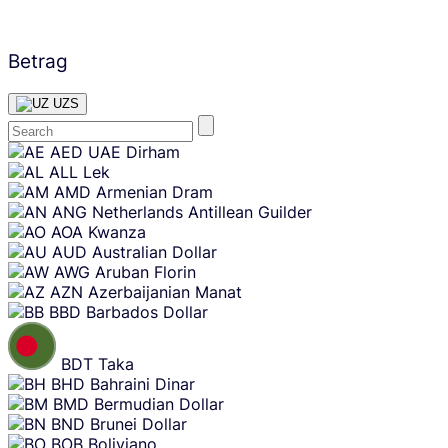
Betrag
UZS
Skip
AED
UAE Dirham
content
ALL
Lek
AMD
Armenian Dram
ANG
Netherlands Antillean Guilder
AOA
Kwanza
AUD
Australian Dollar
AWG
Aruban Florin
AZN
Azerbaijanian Manat
BBD
Barbados Dollar
BDT
Taka
BHD
Bahraini Dinar
BMD
Bermudian Dollar
BND
Brunei Dollar
BOB
Boliviano