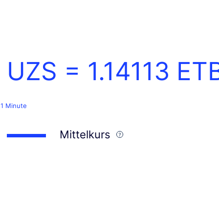
1 UZS =
1.14113
ET
 1 Minute
Mittelkurs