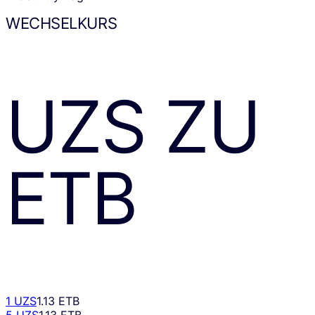
WECHSELKURS
UZS
ZU
ETB
1 UZS
1.13 ETB