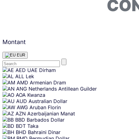
CON
Montant
EUR
Skip
AED
UAE Dirham
content
ALL
Lek
AMD
Armenian Dram
ANG
Netherlands Antillean Guilder
AOA
Kwanza
AUD
Australian Dollar
AWG
Aruban Florin
AZN
Azerbaijanian Manat
BBD
Barbados Dollar
BDT
Taka
BHD
Bahraini Dinar
BMD
Bermudian Dollar