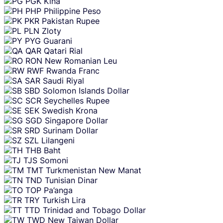
PGK
Kina
PHP
Philippine Peso
PKR
Pakistan Rupee
PLN
Zloty
PYG
Guarani
QAR
Qatari Rial
RON
New Romanian Leu
RWF
Rwanda Franc
SAR
Saudi Riyal
SBD
Solomon Islands Dollar
SCR
Seychelles Rupee
SEK
Swedish Krona
SGD
Singapore Dollar
SRD
Surinam Dollar
SZL
Lilangeni
THB
Baht
TJS
Somoni
TMT
Turkmenistan New Manat
TND
Tunisian Dinar
TOP
Pa’anga
TRY
Turkish Lira
TTD
Trinidad and Tobago Dollar
TWD
New Taiwan Dollar