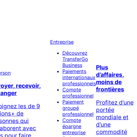
Entreprise
Découvrez
TransferGo
Business
Plus
Paiements
d’affaires,
internationaux
moins de
professionnels
oyer, recevoir,
frontières
Compte
hanger
professionnel
Profitez d’une
Paiement
oignez les de 9
groupé
portée
lions+ de
professionnel
mondiale et
sonnes qui
Compte
d’une
épargne
laborent avec
commodité
entreprise
s pour faire