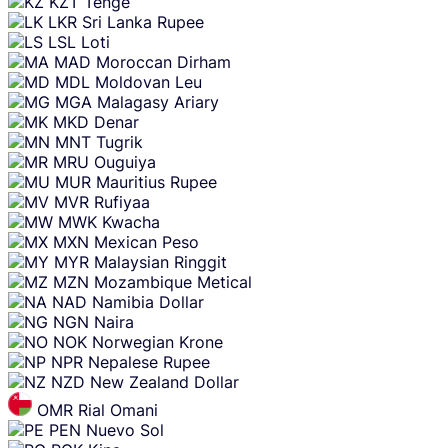
KZT
Tenge
LKR
Sri Lanka Rupee
LSL
Loti
MAD
Moroccan Dirham
MDL
Moldovan Leu
MGA
Malagasy Ariary
MKD
Denar
MNT
Tugrik
MRU
Ouguiya
MUR
Mauritius Rupee
MVR
Rufiyaa
MWK
Kwacha
MXN
Mexican Peso
MYR
Malaysian Ringgit
MZN
Mozambique Metical
NAD
Namibia Dollar
NGN
Naira
NOK
Norwegian Krone
NPR
Nepalese Rupee
NZD
New Zealand Dollar
OMR
Rial Omani
PEN
Nuevo Sol