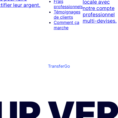
locale avec
Frais
tifier leur argent.
professionnels
notre compte
Témoignages
professionnel
de clients
multi-devises.
Comment ça
marche
TransferGo
UR VE