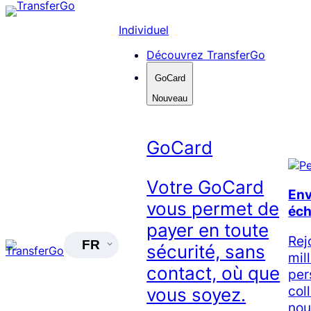
Skip
to
Individuel
content
Découvrez TransferGo
GoCard
Nouveau
GoCard
Votre GoCard
Env
vous permet de
éc
payer en toute
Rej
FR
sécurité, sans
mil
contact, où que
per
col
vous soyez.
nou