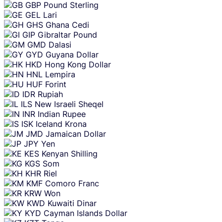
GBP
Pound Sterling
GEL
Lari
GHS
Ghana Cedi
GIP
Gibraltar Pound
GMD
Dalasi
GYD
Guyana Dollar
HKD
Hong Kong Dollar
HNL
Lempira
HUF
Forint
IDR
Rupiah
ILS
New Israeli Sheqel
INR
Indian Rupee
ISK
Iceland Krona
JMD
Jamaican Dollar
JPY
Yen
KES
Kenyan Shilling
KGS
Som
KHR
Riel
KMF
Comoro Franc
KRW
Won
KWD
Kuwaiti Dinar
KYD
Cayman Islands Dollar