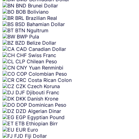
BND
Brunei Dollar
BOB
Boliviano
BRL
Brazilian Real
BSD
Bahamian Dollar
BTN
Ngultrum
BWP
Pula
BZD
Belize Dollar
CAD
Canadian Dollar
CHF
Swiss Franc
CLP
Chilean Peso
CNY
Yuan Renminbi
COP
Colombian Peso
CRC
Costa Rican Colon
CZK
Czech Koruna
DJF
Djibouti Franc
DKK
Danish Krone
DOP
Dominican Peso
DZD
Algerian Dinar
EGP
Egyptian Pound
ETB
Ethiopian Birr
EUR
Euro
FJD
Fiji Dollar