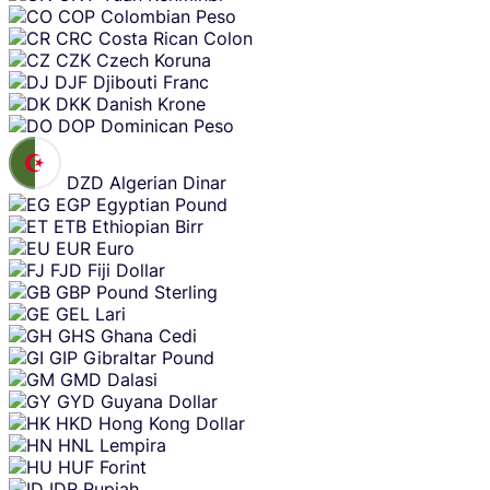
COP
Colombian Peso
CRC
Costa Rican Colon
CZK
Czech Koruna
DJF
Djibouti Franc
DKK
Danish Krone
DOP
Dominican Peso
DZD
Algerian Dinar
EGP
Egyptian Pound
ETB
Ethiopian Birr
EUR
Euro
FJD
Fiji Dollar
GBP
Pound Sterling
GEL
Lari
GHS
Ghana Cedi
GIP
Gibraltar Pound
GMD
Dalasi
GYD
Guyana Dollar
HKD
Hong Kong Dollar
HNL
Lempira
HUF
Forint
IDR
Rupiah