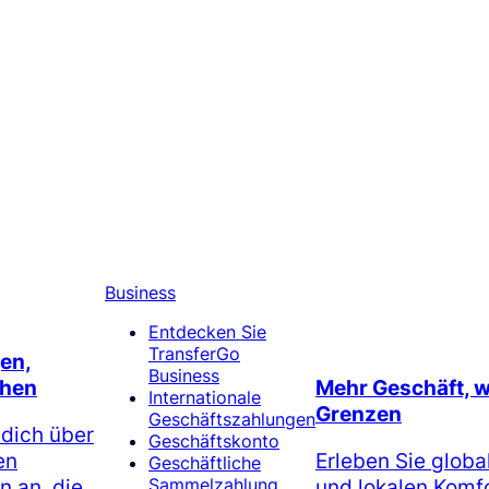
Business
Entdecken Sie
TransferGo
en,
Business
hen
Mehr Geschäft, 
Internationale
Grenzen
Geschäftszahlungen
 dich über
Geschäftskonto
en
Erleben Sie globa
Geschäftliche
 an, die
und lokalen Komfo
Sammelzahlung