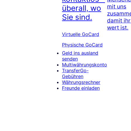
mit uns
überall, wo
zusamme
Sie sind.
damit ih
wert ist.
Virtuelle GoCard
Physische GoCard
Geld ins ausland
senden
Multiwährungskonto
TransferGo-
Gebühren
Währungsrechner
Freunde einladen