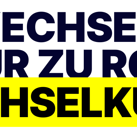
WECHSE
R ZU 
HSELK