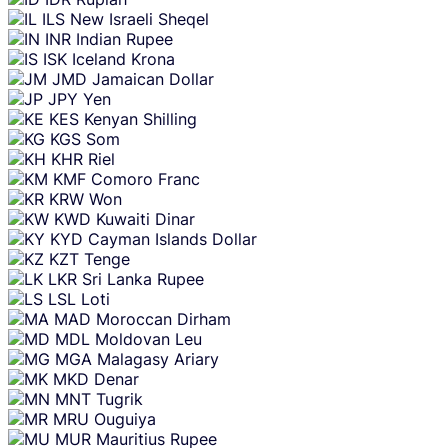
ILS
New Israeli Sheqel
INR
Indian Rupee
ISK
Iceland Krona
JMD
Jamaican Dollar
JPY
Yen
KES
Kenyan Shilling
KGS
Som
KHR
Riel
KMF
Comoro Franc
KRW
Won
KWD
Kuwaiti Dinar
KYD
Cayman Islands Dollar
KZT
Tenge
LKR
Sri Lanka Rupee
LSL
Loti
MAD
Moroccan Dirham
MDL
Moldovan Leu
MGA
Malagasy Ariary
MKD
Denar
MNT
Tugrik
MRU
Ouguiya
MUR
Mauritius Rupee