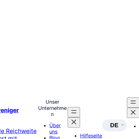
Unser
Unternehme
weniger
n
DE
Über
le Reichweite
uns
Hilfeseite
rt mit
Blog