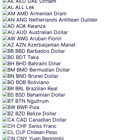
AED
UAE Dirham
content
ALL
Lek
AMD
Armenian Dram
ANG
Netherlands Antillean Guilder
AOA
Kwanza
AUD
Australian Dollar
AWG
Aruban Florin
AZN
Azerbaijanian Manat
BBD
Barbados Dollar
BDT
Taka
BHD
Bahraini Dinar
BMD
Bermudian Dollar
BND
Brunei Dollar
BOB
Boliviano
BRL
Brazilian Real
BSD
Bahamian Dollar
BTN
Ngultrum
BWP
Pula
BZD
Belize Dollar
CAD
Canadian Dollar
CHF
Swiss Franc
CLP
Chilean Peso
CNY
Yuan Renminbi