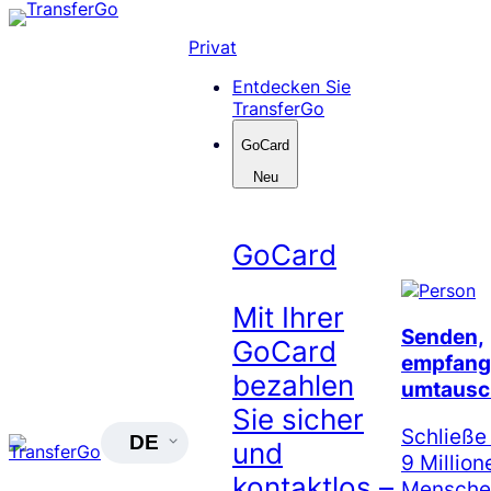
Skip
to
Privat
content
Entdecken Sie
TransferGo
GoCard
Neu
GoCard
Mit Ihrer
Senden,
GoCard
empfang
bezahlen
umtausc
Sie sicher
Schließe
DE
und
9 Million
kontaktlos –
Menschen