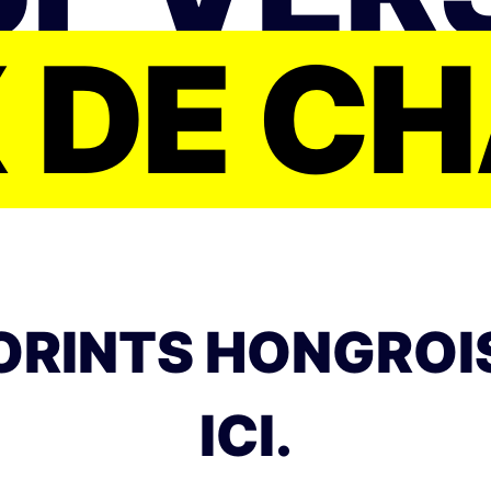
 DE C
FORINTS HONGROI
ICI.