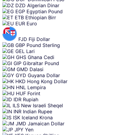
DZD
Algerian Dinar
EGP
Egyptian Pound
ETB
Ethiopian Birr
EUR
Euro
FJD
Fiji Dollar
GBP
Pound Sterling
GEL
Lari
GHS
Ghana Cedi
GIP
Gibraltar Pound
GMD
Dalasi
GYD
Guyana Dollar
HKD
Hong Kong Dollar
HNL
Lempira
HUF
Forint
IDR
Rupiah
ILS
New Israeli Sheqel
INR
Indian Rupee
ISK
Iceland Krona
JMD
Jamaican Dollar
JPY
Yen