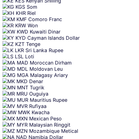
KES
Kenyan Shilling
KGS
Som
KHR
Riel
KMF
Comoro Franc
KRW
Won
KWD
Kuwaiti Dinar
KYD
Cayman Islands Dollar
KZT
Tenge
LKR
Sri Lanka Rupee
LSL
Loti
MAD
Moroccan Dirham
MDL
Moldovan Leu
MGA
Malagasy Ariary
MKD
Denar
MNT
Tugrik
MRU
Ouguiya
MUR
Mauritius Rupee
MVR
Rufiyaa
MWK
Kwacha
MXN
Mexican Peso
MYR
Malaysian Ringgit
MZN
Mozambique Metical
NAD
Namibia Dollar