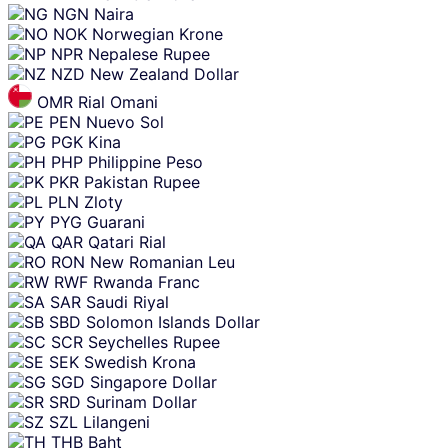
NGN
Naira
NOK
Norwegian Krone
NPR
Nepalese Rupee
NZD
New Zealand Dollar
OMR
Rial Omani
PEN
Nuevo Sol
PGK
Kina
PHP
Philippine Peso
PKR
Pakistan Rupee
PLN
Zloty
PYG
Guarani
QAR
Qatari Rial
RON
New Romanian Leu
RWF
Rwanda Franc
SAR
Saudi Riyal
SBD
Solomon Islands Dollar
SCR
Seychelles Rupee
SEK
Swedish Krona
SGD
Singapore Dollar
SRD
Surinam Dollar
SZL
Lilangeni
THB
Baht