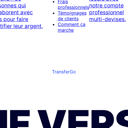
Frais
sonnes qui
notre compte
professionnels
laborent avec
professionnel
Témoignages
 pour faire
multi-devises.
de clients
Comment ça
tifier leur argent.
marche
TransferGo
UF VER