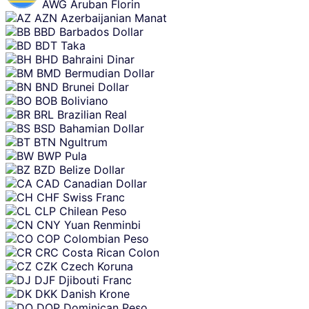
AWG
Aruban Florin
AZN
Azerbaijanian Manat
BBD
Barbados Dollar
BDT
Taka
BHD
Bahraini Dinar
BMD
Bermudian Dollar
BND
Brunei Dollar
BOB
Boliviano
BRL
Brazilian Real
BSD
Bahamian Dollar
BTN
Ngultrum
BWP
Pula
BZD
Belize Dollar
CAD
Canadian Dollar
CHF
Swiss Franc
CLP
Chilean Peso
CNY
Yuan Renminbi
COP
Colombian Peso
CRC
Costa Rican Colon
CZK
Czech Koruna
DJF
Djibouti Franc
DKK
Danish Krone
DOP
Dominican Peso