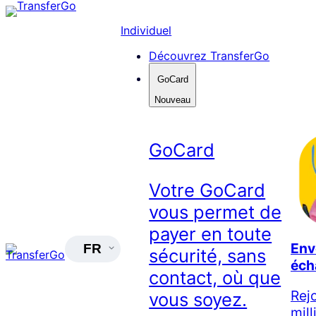
Skip
to
Individuel
content
Découvrez TransferGo
GoCard
Nouveau
GoCard
Votre GoCard
vous permet de
payer en toute
Env
FR
sécurité, sans
éch
contact, où que
Rej
vous soyez.
mil