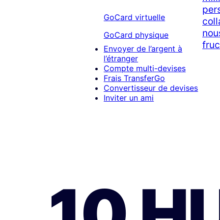
per
GoCard virtuelle
col
nous
GoCard physique
fruc
Envoyer de l’argent à
l’étranger
Compte multi-devises
Frais TransferGo
Convertisseur de devises
Inviter un ami
10 H