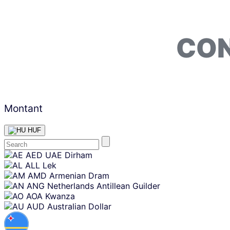
CON
Montant
HUF
Skip
AED
UAE Dirham
content
ALL
Lek
AMD
Armenian Dram
ANG
Netherlands Antillean Guilder
AOA
Kwanza
AUD
Australian Dollar