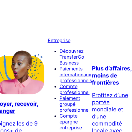
Entreprise
Découvrez
TransferGo
Business
Plus d’affaires,
Paiements
internationaux
moins de
professionnels
frontières
Compte
professionnel
Profitez d’une
Paiement
portée
oyer, recevoir,
groupé
mondiale et
professionnel
anger
d’une
Compte
épargne
oignez les de 9
commodité
entreprise
lions+ de
locale avec